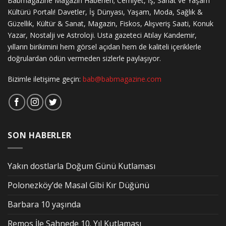
Babmagazine Magazin Haberleri; Cemiyet, İş, Sanat ve Yaşam
Kültürü Portalı! Davetler, İş Dünyası, Yaşam, Moda, Sağlık &
Güzellik, Kültür & Sanat, Magazin, Fiskos, Alışveriş Saati, Konuk
Yazar, Nostalji ve Astroloji. Usta gazeteci Atılay Kandemir,
yılların birikimini hem görsel açıdan hem de kaliteli içeriklerle
doğrulardan ödün vermeden sizlerle paylaşıyor.
Bizimle iletişime geçin:
bab@babmagazine.com
SON HABERLER
Yakın dostlarla Doğum Günü Kutlaması
Polonezköy’de Masal Gibi Kır Düğünü
Barbara 10 yaşında
Remos İle Sahnede 10. Yıl Kutlaması