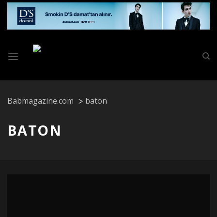
Skip
to
content
Babmagazine.com
baton
BATON