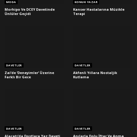
MODA
KONUK YAZAR
Morhipo Ve DCEY Davetinde
Kanser Hastalarına Müzikle
Ünlüler Geçidi
Terapi
DAVETLER
DAVETLER
Zai’de ‘Deneyimler’ Üzerine
Akfenli Yıllara Nostaljik
Farklı Bir Gece
Kutlama
DAVETLER
DAVETLER
Alaçatı’da Dostlara Yaz Daveti
Anılarla Dolu İftar Ve Anma