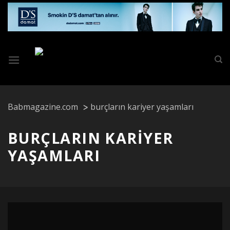
Skip
to
content
Babmagazine.com
burçların kariyer yaşamları
BURÇLARIN KARIYER
YAŞAMLARI