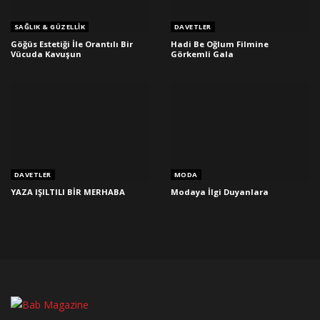
SAĞLIK & GÜZELLIK
DAVETLER
Göğüs Estetiği İle Orantılı Bir
Hadi Be Oğlum Filmine
Vücuda Kavuşun
Görkemli Gala
DAVETLER
MODA
YAZA IŞILTILI BİR MERHABA
Modaya İlgi Duyanlara