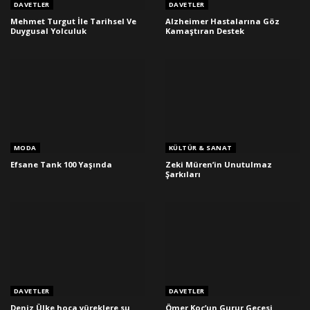
DAVETLER
DAVETLER
Mehmet Turgut İle Tarihsel Ve
Alzheimer Hastalarına Göz
Duygusal Yolculuk
Kamaştıran Destek
MODA
KÜLTÜR & SANAT
Efsane Tank 100 Yaşında
Zeki Müren’in Unutulmaz
Şarkıları
DAVETLER
DAVETLER
Deniz Ülke hoca yüreklere su
Ömer Koç’un Gurur Gecesi