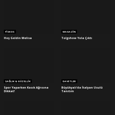
FISKOS
MAGAZIN
Hoş Geldin Melisa
Tolgshow Yola Çıktı
SAĞLIK & GÜZELLIK
DAVETLER
Spor Yaparken Kasık Ağrısına
Büyükyalı’da İtalyan Usulü
Dikkat!
Tanıtım