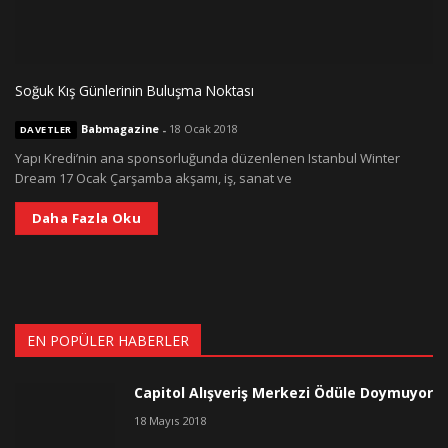
Soğuk Kış Günlerinin Buluşma Noktası
Babmagazine
-
18 Ocak 2018
DAVETLER
Yapı Kredi’nin ana sponsorluğunda düzenlenen Istanbul Winter
Dream 17 Ocak Çarşamba akşamı, iş, sanat ve
Daha Fazla Oku
EN POPÜLER HABERLER
Capitol Alışveriş Merkezi Ödüle Doymuyor
18 Mayıs 2018