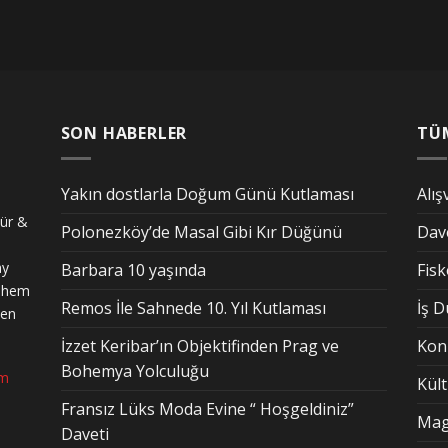
SON HABERLER
TÜ
Yakın dostlarla Doğum Günü Kutlaması
Alış
tür &
Polonezköy’de Masal Gibi Kır Düğünü
Dav
ay
Barbara 10 yaşında
Fis
n hem
Remos İle Sahnede 10. Yıl Kutlaması
İş 
den
İzzet Keribar’ın Objektifinden Prag ve
Kon
Bohemya Yolculuğu
om
Kül
Fransız Lüks Moda Evine “ Hoşgeldiniz”
Mag
Daveti