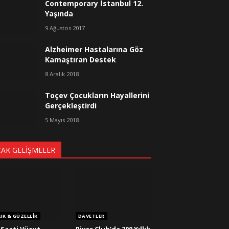
Contemporary İstanbul 12.
Yaşında
9 Ağustos 2017
Alzheimer Hastalarına Göz
Kamaştıran Destek
8 Aralık 2018
Toçev Çocukların Hayallerini
Gerçekleştirdi
5 Mayıs 2018
CAK GELIŞMELER
IK & GÜZELLIK
DAVETLER