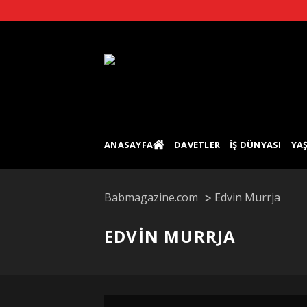
Skip
to
content
ANASAYFA
DAVETLER
İŞ DÜNYASI
YA
Babmagazine.com
Edvin Murrja
EDVIN MURRJA