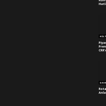
Kum 
Hatl
KÜL
Piya
Pren
CRR’
DAV
Rota
Anla