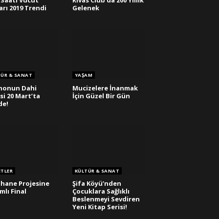
Saati Vücut
Rivas Club’da 200 Yıllık
arı 2019 Trendi
Gelenek
TÜR & SANAT
YAŞAM
nonun Dahi
Mucizelere İnanmak
si 20 Mart’ta
İçin Güzel Bir Gün
de!
ETLER
KÜLTÜR & SANAT
hane Projesine
Şifa Köyü’nden
mlı Final
Çocuklara Sağlıklı
Beslenmeyi Sevdiren
Yeni Kitap Serisi!