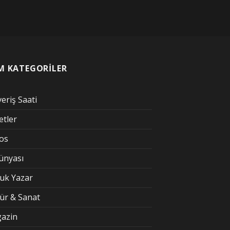
M KATEGORİLER
veriş Saati
etler
kos
Dünyası
uk Yazar
tür & Sanat
azin