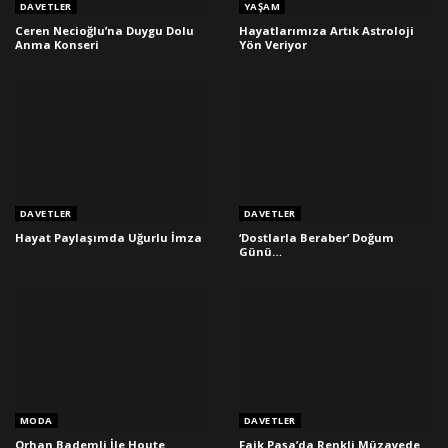
DAVETLER
YAŞAM
Ceren Necioğlu’na Duygu Dolu
Hayatlarımıza Artık Astroloji
Anma Konseri
Yön Veriyor
DAVETLER
DAVETLER
Hayat Paylaşımda Uğurlu İmza
‘Dostlarla Beraber’ Doğum
Günü…
MODA
DAVETLER
Orhan Bademli İle Houte
Faik Paşa’da Renkli Müzayede