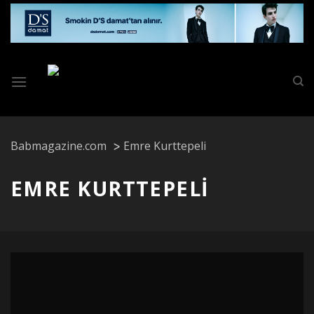
Skip
to
content
Babmagazine.com
Emre Kurttepeli
EMRE KURTTEPELI