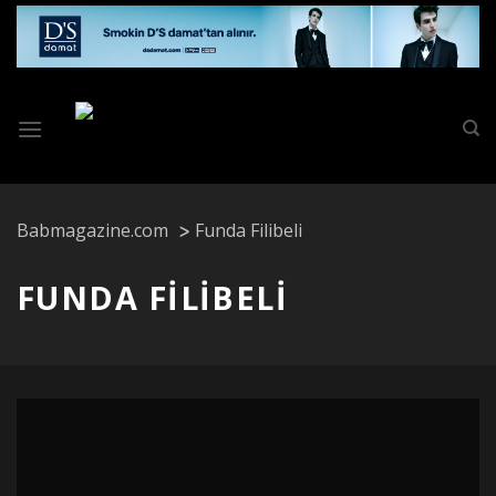
Skip
to
content
Babmagazine.com
Funda Filibeli
FUNDA FILIBELI