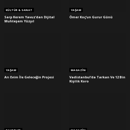
KÜLTÜR & SANAT
YAŞAM
Sarp Kerem Yavuz’dan Dijital
Ömer Koç’un Gurur Günü
Muhteşem Yüzyıl
YAŞAM
MAGAZIN
Arı Evim İle Geleceğin Projesi
Vadistanbul’da Tarkan Ve 12 Bin
Kişilik Koro