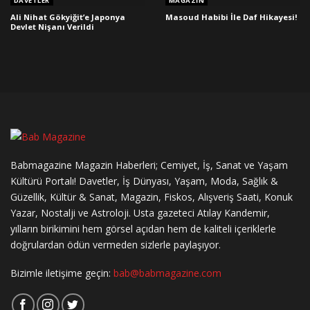
DAVETLER
MAGAZIN
Ali Nihat Gökyiğit’e Japonya
Masoud Habibi İle Daf Hikayesi!
Devlet Nişanı Verildi
Babmagazine Magazin Haberleri; Cemiyet, İş, Sanat ve Yaşam
Kültürü Portalı! Davetler, İş Dünyası, Yaşam, Moda, Sağlık &
Güzellik, Kültür & Sanat, Magazin, Fiskos, Alışveriş Saati, Konuk
Yazar, Nostalji ve Astroloji. Usta gazeteci Atılay Kandemir,
yılların birikimini hem görsel açıdan hem de kaliteli içeriklerle
doğrulardan ödün vermeden sizlerle paylaşıyor.
Bizimle iletişime geçin:
bab@babmagazine.com