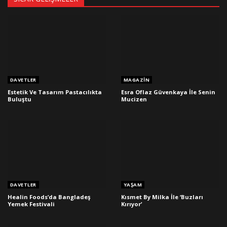
DAVETLER
MAGAZIN
Estetik Ve Tasarım Pastacılıkta
Esra Oflaz Güvenkaya İle Senin
Buluştu
Mucizen
DAVETLER
YAŞAM
Healin Foods’da Bangladeş
Kısmet By Milka İle ‘Buzları
Yemek Festivali
Kırıyor’