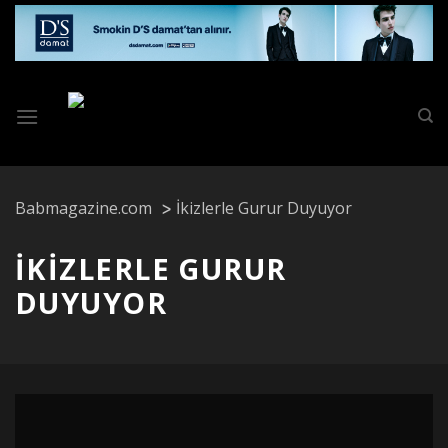
Skip
to
content
Babmagazine.com
İkizlerle Gurur Duyuyor
İKIZLERLE GURUR
DUYUYOR