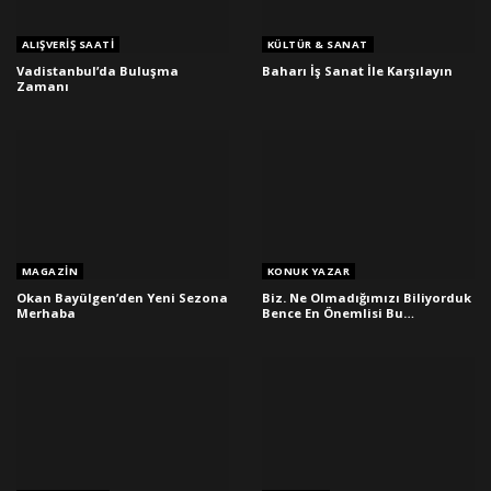
ALIŞVERIŞ SAATI
KÜLTÜR & SANAT
Vadistanbul’da Buluşma
Baharı İş Sanat İle Karşılayın
Zamanı
MAGAZIN
KONUK YAZAR
Okan Bayülgen’den Yeni Sezona
Biz. Ne Olmadığımızı Biliyorduk
Merhaba
Bence En Önemlisi Bu…