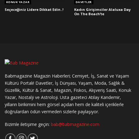
KONUK YAZAR
DAVETLER
Seçeceğiniz Lidere Dikkat Edin..!
Kadın Girişimciler Alaluxa Day
On The Beach’te
Babmagazine Magazin Haberleri; Cemiyet, İş, Sanat ve Yaşam
Kültürü Portalı! Davetler, İş Dünyası, Yaşam, Moda, Sağlık &
Güzellik, Kültür & Sanat, Magazin, Fiskos, Alışveriş Saati, Konuk
Yazar, Nostalji ve Astroloji. Usta gazeteci Atılay Kandemir,
yılların birikimini hem görsel açıdan hem de kaliteli içeriklerle
doğrulardan ödün vermeden sizlerle paylaşıyor.
Bizimle iletişime geçin:
bab@babmagazine.com