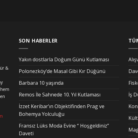
SON HABERLER
TÜ
Yakın dostlarla Doğum Günü Kutlaması
Alış
tür &
Polonezköy’de Masal Gibi Kır Düğünü
Dav
ay
Barbara 10 yaşında
Fis
n hem
Remos İle Sahnede 10. Yıl Kutlaması
İş 
den
İzzet Keribar’ın Objektifinden Prag ve
Kon
Bohemya Yolculuğu
om
Kül
Fransız Lüks Moda Evine “ Hoşgeldiniz”
Mag
Daveti