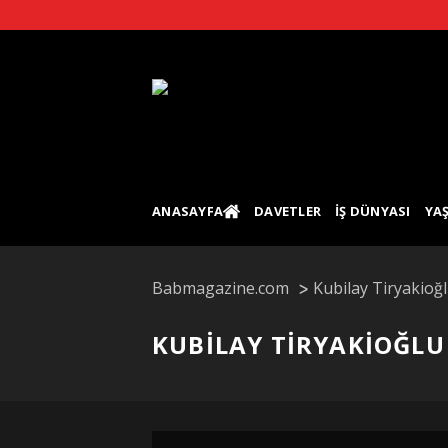
Skip
to
content
ANASAYFA
DAVETLER
İŞ DÜNYASI
YA
Babmagazine.com
Kubilay Tiryakioğ
KUBILAY TIRYAKIOĞLU