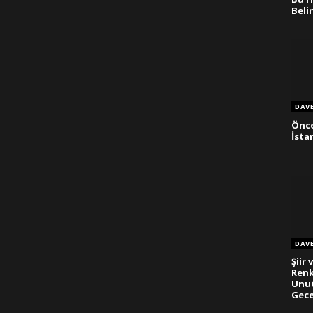
Beli
DAV
Önce
İsta
DAV
Şiir 
Ren
Unut
Gece