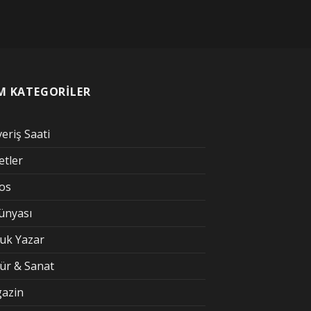
M KATEGORİLER
veriş Saati
etler
kos
Dünyası
uk Yazar
tür & Sanat
azin