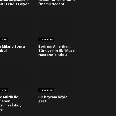
nizi Tehdit Ediyor
Önemli Nedeni
ETLER
DAVETLER
 Milano Sonra
Bodrum Amerikan,
nbul
Türkiye’nin İlk ‘’Müze
Hastane’’si Oldu
ETLER
DAVETLER
ve Müzik ile
Bir bayram böyle
klenen
geçti…
ulmaz İskoç
si