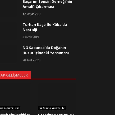
Başarım Sensin Derneği’nin
Amalfi Çıkarması
12 Mayıs 2018
Turhan Kaşo İle Küba’da
Nostalji
4 Ocak 2019
NG Sapanca’da Doğanın
Huzur İçindeki Yansıması
20 Aralık 2018
CAK GELIŞMELER
IK & GÜZELLIK
SAĞLIK & GÜZELLIK
atalı Alışkanlıklar
Utandıran Sorunun 5