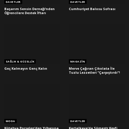
DAVETLER
DAVETLER
Başarım Sensin Derneği’nden
Cumhuriyet Balosu Sofrası
Öğrencilere Destek İftarı
SAĞLIK & GÜZELLIK
MAGAZIN
Geç Kalmayın Genç Kalın
Merve Çağıran Çikolata İle
Tuzlu Lezzetleri “Çarpıştırdı”!
MODA
DAVETLER
Kütahya Porselen’den Yılbaşına
Kartalkaya’da Sömestr Keyfi