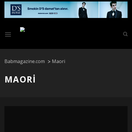
Skip
to
content
Babmagazine.com
Maori
MAORI