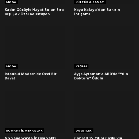
MODA
KÜLTÜR & SANAT
Kadın Gücüyle Hayat Bulan Sıra
Kaya Kalaycı’dan Bakırın
Dışı Çok Özel Koleksiyon
İhtişamı
MODA
YAŞAM
İstanbul Modern’de Özel Bir
Ayşe Aytaman’a ABD’de “Yılın
Davet
Doktoru” Ödülü
ROMANTIK MEKANLAR
DAVETLER
NG Sapanca’da İnziva Vakti…
Conrad 25. Yılını Coşkuyla