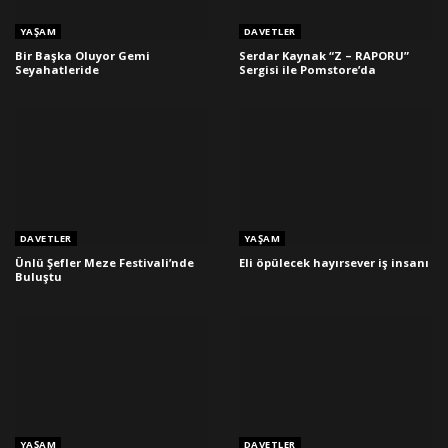
YAŞAM
DAVETLER
Bir Başka Oluyor Gemi
Serdar Kaynak “Z – RAPORU”
Seyahatleride
Sergisi ile Pomstore’da
DAVETLER
YAŞAM
Ünlü Şefler Meze Festivali’nde
Eli öpülecek hayırsever iş insanı
Buluştu
YAŞAM
DAVETLER