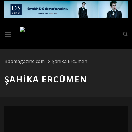
Skip
to
content
Babmagazine.com
Şahika Ercümen
ŞAHIKA ERCÜMEN