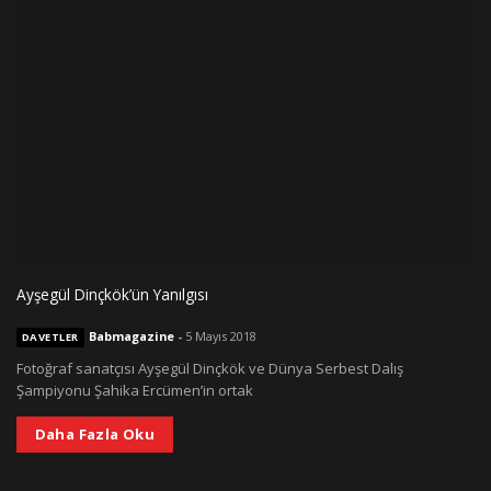
Ayşegül Dinçkök’ün Yanılgısı
Babmagazine
-
5 Mayıs 2018
DAVETLER
Fotoğraf sanatçısı Ayşegül Dinçkök ve Dünya Serbest Dalış
Şampiyonu Şahika Ercümen’in ortak
Daha Fazla Oku