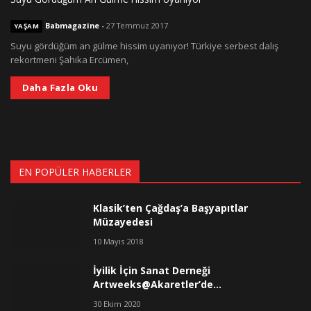
Babmagazine
-
27 Temmuz 2017
YAŞAM
Suyu gördüğüm an gülme hissim uyanıyor! Türkiye serbest dalış
rekortmeni Şahika Ercümen,
Daha Fazla Oku
EN POPÜLER HABERLER
Klasik’ten Çağdaş’a Başyapıtlar
Müzayedesi
10 Mayıs 2018
İyilik İçin Sanat Derneği
Artweeks@Akaretler’de…
30 Ekim 2020