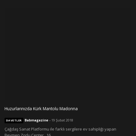
Huzurlarınızda Kürk Mantolu Madonna
Babmagazine
-
19 Şubat 2018
DAVETLER
Çağdaş Sanat Platformu ile farklı sergilere ev sahipliği yapan
Beymen Zorlu Center, 16