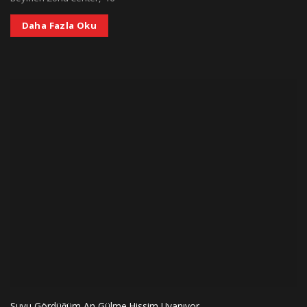
Daha Fazla Oku
Suyu Gördüğüm An Gülme Hissim Uyanıyor