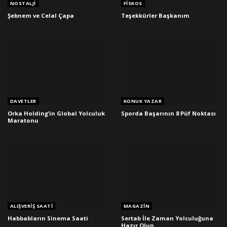
NOSTALJI
FISKOS
Şebnem ve Celal Çapa
Teşekkürler Başkanım
DAVETLER
KONUK YAZAR
Orka Holding’in Global Yolculuk
Sporda Başarının 8 Püf Noktası
Maratonu
ALIŞVERIŞ SAATI
MAGAZIN
Habbabların Sinema Saati
Sertab İle Zaman Yolculuğuna
Hazır Olun