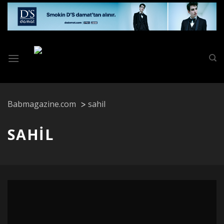
Skip
to
content
Babmagazine.com
sahil
SAHIL