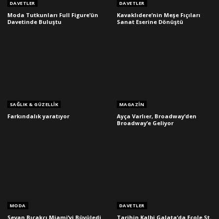
DAVETLER
DAVETLER
Moda Tutkunları Full Figure’ün
Kavaklıdere’nin Meşe Fıçıları
Davetinde Buluştu
Sanat Eserine Dönüştü
SAĞLIK & GÜZELLIK
MAGAZIN
Farkındalık yaratıyor
Ayça Varlıer, Broadway’den
Broadway’e Geliyor
MODA
DAVETLER
Sevan Bıçakçı Miami’yi Büyüledi
Tarihin Kalbi Galata’da Ecole St.