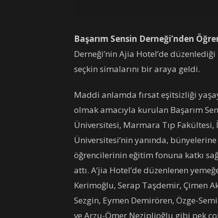
Başarım Sensin Derneği’nden Öğrenc
Derneği’nin Ajia Hotel’de düzenlediği 
seçkin simalarını bir araya geldi.
Maddi anlamda fırsat eşitsizliği yaşa
olmak amacıyla kurulan Başarım Sensi
Üniversitesi, Marmara Tıp Fakültesi, İ
Üniversitesi’nin yanında, bünyelerine
öğrencilerinin eğitim fonuna katkı sa
attı. A’jia Hotel’de düzenlenen yemeğe
Kerimoğlu, Serap Taşdemir, Çimen Aka
Sezgin, Eymen Demirören, Özge-Semih
ve Arzu-Ömer Neziplioğlu gibi pek çok