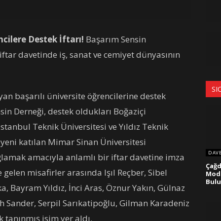
ilere Destek İftarı!
Başarım Sensin
iftar davetinde iş, sanat ve cemiyet dünyasının
SI
yan başarılı üniversite öğrencilerine destek
n Derneği, destek oldukları Boğaziçi
stanbul Teknik Üniversitesi ve Yıldız Teknik
 yeni katılan Mimar Sinan Üniversitesi
DAV
ğlamak amacıyla anlamlı bir iftar davetine imza
Çağd
 gelen misafirler arasında Işıl Reçber, Sibel
Moda
Bulu
, Bayram Yıldız, İnci Aras, Öznur Yakın, Gülnaz
 Sander, Serpil Sarıkatipoğlu, Gilman Karadeniz
 tanınmış isim yer aldı.