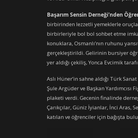
Başarım Sensin Derneği’nden Öğrenc
birbirinden lezzetli yemeklerle oruçla
birbirleriyle bol bol sohbet etme imka
konuklara, Osmanlı’nın ruhunu yansı
gerçekleştirildi. Gelirinin bursiyer öğ
yer aldığı çekiliş, Yonca Evcimik taraf
Aslı Hüner’in sahne aldığı Türk Sana
Şule Argüder ve Başkan Yardımcısı Fig
plaketi verdi. Gecenin finalinde der
Çarıkçılar, Güniz İyianlar, İnci Aras, 
katılan ve öğrenciler için bağışta bul