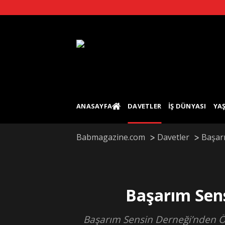
Skip
to
content
ANASAYFA
DAVETLER
İŞ DÜNYASI
YA
Babmagazine.com
Davetler
Başarı
Başarım Sens
Başarım Sensin Derneği’nden Öğr