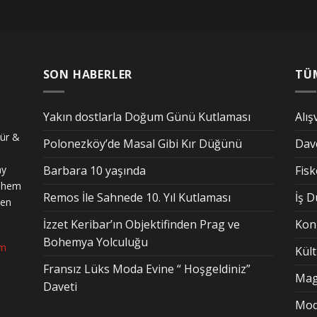
SON HABERLER
TÜ
Yakın dostlarla Doğum Günü Kutlaması
Alış
tür &
Polonezköy’de Masal Gibi Kır Düğünü
Dav
ay
Barbara 10 yaşında
Fis
n hem
Remos İle Sahnede 10. Yıl Kutlaması
İş 
den
İzzet Keribar’ın Objektifinden Prag ve
Kon
Bohemya Yolculuğu
om
Kül
Fransız Lüks Moda Evine “ Hoşgeldiniz”
Mag
Daveti
Mo