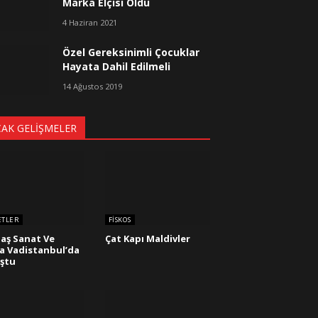
Marka Elçisi Oldu
4 Haziran 2021
Özel Gereksinimli Çocuklar
Hayata Dahil Edilmeli
14 Ağustos 2019
CAK GELIŞMELER
ETLER
FISKOS
aş Sanat Ve
Çat Kapı Maldivler
 Vadistanbul’da
ştu