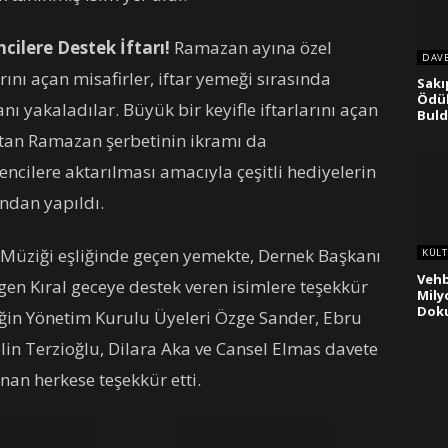
ilere Destek İftarı!
Ramazan ayına özel
DAV
rını açan misafirler, iftar yemeği sırasında
Sakı
Ödül
nı yakaladılar. Büyük bir keyifle iftarlarını açan
Bul
tan Ramazan şerbetinin ikramı da
rencilere aktarılması amacıyla çeşitli hediyelerin
ından yapıldı.
t Müziği eşliğinde geçen yemekte, Dernek Başkanı
KÜLT
Vehb
en Kıral geceye destek veren isimlere teşekkür
Mily
Dok
neğin Yönetim Kurulu Üyeleri Özge Sander, Ebru
Selin Terzioğlu, Dilara Aka ve Cansel Elmas davete
unan herkese teşekkür etti.