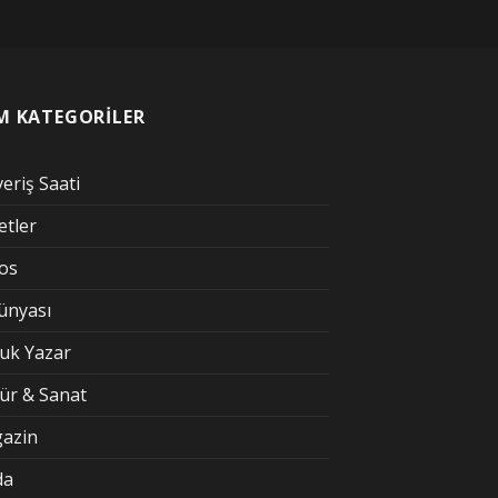
M KATEGORİLER
veriş Saati
etler
kos
Dünyası
uk Yazar
tür & Sanat
azin
da