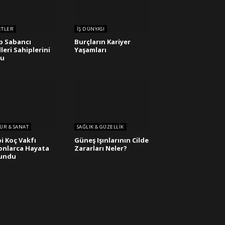
ETLER
İŞ DÜNYASI
p Sabancı
Burçların Kariyer
leri Sahiplerini
Yaşamları
du
ÜR & SANAT
SAĞLIK & GÜZELLIK
i Koç Vakfı
Güneş Işınlarının Cilde
onlarca Hayata
Zararları Neler?
undu