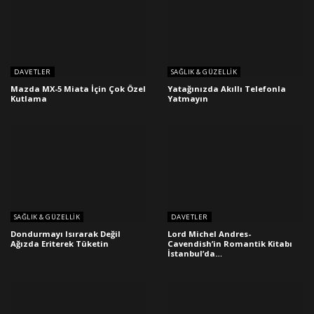
DAVETLER
SAĞLIK & GÜZELLIK
Mazda MX-5 Miata İçin Çok Özel
Yatağınızda Akıllı Telefonla
Kutlama
Yatmayın
SAĞLIK & GÜZELLIK
DAVETLER
Dondurmayı Isırarak Değil
Lord Michel Andres-
Ağızda Eriterek Tüketin
Cavendish’in Romantik Kitabı
İstanbul’da…