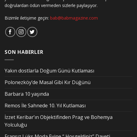
doğrulardan ödün vermeden sizlerle paylaşıyor.
Bizimle iletişime geçin:
bab@babmagazine.com
SON HABERLER
Yakın dostlarla Doğum Günü Kutlaması
Polonezköy’de Masal Gibi Kır Düğünü
Barbara 10 yaşında
Remos İle Sahnede 10. Yıl Kutlaması
İzzet Keribar’ın Objektifinden Prag ve Bohemya
Yolculuğu
Fransız Lüks Moda Evine “ Hoşgeldiniz” Daveti