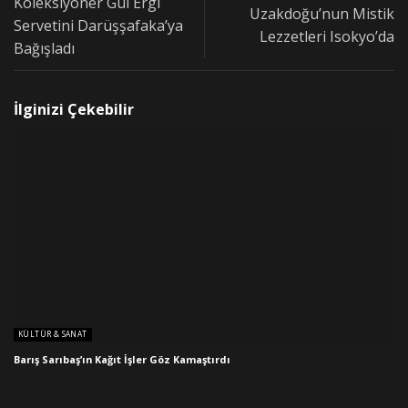
Koleksiyoner Gül Ergi
Uzakdoğu’nun Mistik
Servetini Darüşşafaka’ya
Lezzetleri Isokyo’da
Bağışladı
İlginizi Çekebilir
KÜLTÜR & SANAT
Barış Sarıbaş’ın Kağıt İşler Göz Kamaştırdı