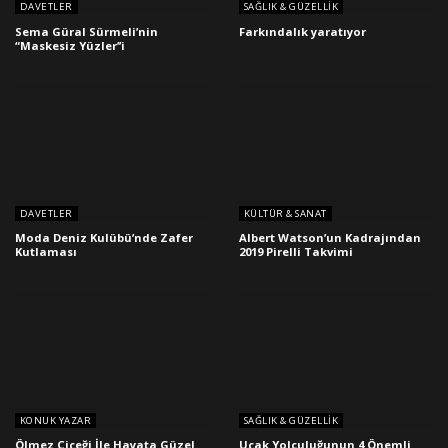
DAVETLER
SAĞLIK & GÜZELLIK
Sema Güral Sürmeli’nin
Farkındalık yaratıyor
“Maskesiz Yüzler’’i
DAVETLER
KÜLTÜR & SANAT
Moda Deniz Kulübü’nde Zafer
Albert Watson’un Kadrajından
Kutlaması
2019 Pirelli Takvimi
KONUK YAZAR
SAĞLIK & GÜZELLIK
Ölmez Çiçeği İle Hayata Güzel
Uçak Yolculuğunun 4 Önemli