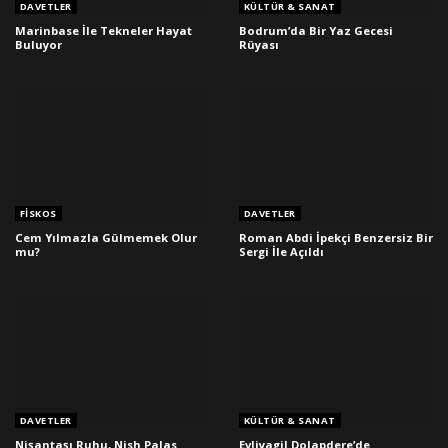
DAVETLER
KÜLTÜR & SANAT
Marinbase İle Tekneler Hayat
Bodrum’da Bir Yaz Gecesi
Buluyor
Rüyası
FISKOS
DAVETLER
Cem Yılmazla Gülmemek Olur
Roman Abdi İpekçi Benzersiz Bir
mu?
Sergi İle Açıldı
DAVETLER
KÜLTÜR & SANAT
Nişantaşı Ruhu, Nish Palas
Evliyagil Dolapdere’de