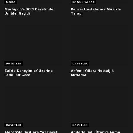
MODA
KONUK YAZAR
Morhipo Ve DCEY Davetinde
Kanser Hastalarına Müzikle
Ünlüler Geçidi
Terapi
DAVETLER
DAVETLER
Zai’de ‘Deneyimler’ Üzerine
Akfenli Yıllara Nostaljik
Farklı Bir Gece
Kutlama
DAVETLER
DAVETLER
Alaçatı’da Dostlara Yaz Daveti
Anılarla Dolu İftar Ve Anma