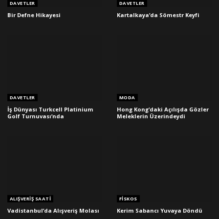
DAVETLER
DAVETLER
Bir Defne Hikayesi
Kartalkaya’da Sömestr Keyfi
DAVETLER
MODA
İş Dünyası Turkcell Platinium
Hong Kong’daki Açılışda Gözler
Golf Turnuvası’nda
Meleklerin Üzerindeydi
ALIŞVERIŞ SAATI
FISKOS
Vadistanbul’da Alışveriş Molası
Kerim Sabancı Yuvaya Döndü