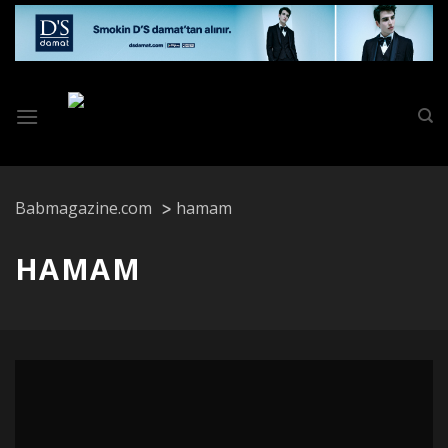
Skip
to
content
Babmagazine.com
hamam
HAMAM