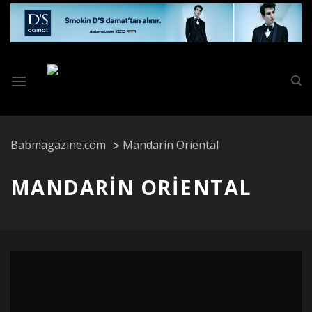
Skip
to
content
Babmagazine.com
Mandarin Oriental
MANDARIN ORIENTAL