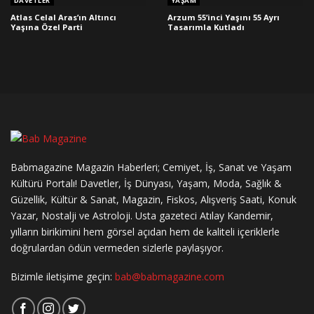
DAVETLER
YAŞAM
Atlas Celal Aras’ın Altıncı
Arzum 55’inci Yaşını 55 Ayrı
Yaşına Özel Parti
Tasarımla Kutladı
Babmagazine Magazin Haberleri; Cemiyet, İş, Sanat ve Yaşam
Kültürü Portalı! Davetler, İş Dünyası, Yaşam, Moda, Sağlık &
Güzellik, Kültür & Sanat, Magazin, Fiskos, Alışveriş Saati, Konuk
Yazar, Nostalji ve Astroloji. Usta gazeteci Atılay Kandemir,
yılların birikimini hem görsel açıdan hem de kaliteli içeriklerle
doğrulardan ödün vermeden sizlerle paylaşıyor.
Bizimle iletişime geçin:
bab@babmagazine.com