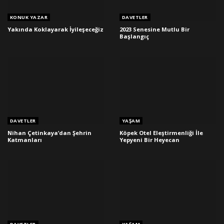
KONUK YAZAR
DAVETLER
Yakında Koklayarak İyileşeceğiz
2023 Senesine Mutlu Bir
Başlangıç
DAVETLER
YAŞAM
Nihan Çetinkaya’dan Şehrin
Köpek Otel Eleştirmenliği İle
Katmanları
Yepyeni Bir Heyecan