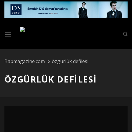
Skip
to
content
Babmagazine.com
özgürlük defilesi
ÖZGÜRLÜK DEFILESI