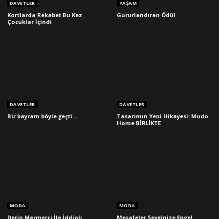
DAVETLER
YAŞAM
Kortlarda Rekabet Bu Kez
Gururlandıran Ödül
Çocuklar İçindi
DAVETLER
DAVETLER
Bir bayram böyle geçti…
Tasarımın Yeni Hikayesi: Mudo
Home BİRLİKTE
MODA
MODA
Derin Mermerci İle İddialı
Mesafeler Sevginize Engel