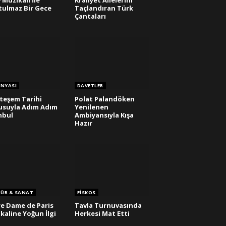
 Müzikali İle
Kraliyet Ailelerini
ulmaz Bir Gece
Taçlandıran Türk
Çantaları
ÜNYASI
DAVETLER
eşem Tarihi
Polat Palandöken
suyla Adım Adım
Yenilenen
nbul
Ambiyansıyla Kışa
Hazır
TÜR & SANAT
FISKOS
e Dame de Paris
Tavla Turnuvasında
kaline Yoğun İlgi
Herkesi Mat Etti