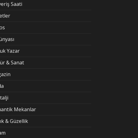
veriş Saati
etler
kos
Dünyası
uk Yazar
tür & Sanat
azin
da
alji
antik Mekanlar
ık & Güzellik
am