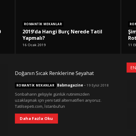
ROMANTIK MEKANLAR
RO
0
2019’da Hangi Burç Nerede Tatil
Şim
Yapmalı?
Ro
16 Ocak 2019
11 E
EN
Doğanın Sıcak Renklerine Seyahat
Babmagazine
-
19 Eylül 2018
ROMANTIK MEKANLAR
Sonbaharın gelişiyle günlük rutinimizden
uzaklaşmak için yeni tatil alternatifleri arıyoruz.
Tatilsepeti.com, İstanbul’un
Daha Fazla Oku