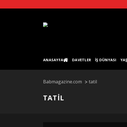
Skip
to
content
ANASAYFA
DAVETLER
İŞ DÜNYASI
YA
Babmagazine.com
tatil
TATIL