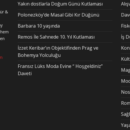
Yakın dostlarla Doğum Günü Kutlaması
Alış
tür &
Polonezköy’de Masal Gibi Kır Düğünü
Dav
ay
Barbara 10 yaşında
Fis
n hem
Remos İle Sahnede 10. Yıl Kutlaması
İş 
den
İzzet Keribar’ın Objektifinden Prag ve
Kon
Bohemya Yolculuğu
om
Kül
Fransız Lüks Moda Evine “ Hoşgeldiniz”
Mag
Daveti
Mo
Nost
Rom
Sağl
Yaş