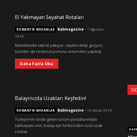
El Yakmayan Seyahat Rotaları
Babmagazine
-
1 Ağustos
ROMANTIK MEKANLAR
2018
Memlekette tatil el yakıyor, cepleri delip geçiyor,
turistler de rezervasyonunu erkenden yaptırıp
Daha Fazla Oku
SI
Balayınızda Uzakları Keşfedin!
Babmagazine
-
16 Nisan 2018
ROMANTIK MEKANLAR
Türkiye’nin önde gelen turizm portallarından
tatilsepeti.com, balayı için birbirinden özel uzak
DAV
rotalar