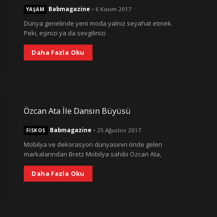
Babmagazine
-
6 Kasım 2017
YAŞAM
Dünya genelinde yeni moda yalnız seyahat etmek.
Peki, eşinizi ya da sevgilinizi
Daha Fazla Oku
Özcan Ata İle Dansın Büyüsü
Babmagazine
-
25 Ağustos 2017
FISKOS
Mobilya ve dekorasyon dünyasının önde gelen
markalarından Bretz Mobilya sahibi Özcan Ata,
Daha Fazla Oku