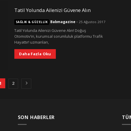
Tatil Yolunda Ailenizi Güvene Alın
Babmagazine
-
25 Ağustos 2017
SAĞLIK & GÜZELLIK
Tatil Yolunda Ailenizi Güvene Alın! Doğuş
Otomotiv’in, kurumsal sorumluluk platformu Trafik
Hayattır! uzmanları,
Daha Fazla Oku
1
2
SON HABERLER
TÜ