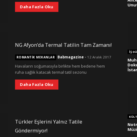
Alice
Unut
Daha Fazla Oku
NG Afyon’da Termal Tatilin Tam Zamanı!
İŞ D
Babmagazine
-
12 Aralık 2017
ROMANTIK MEKANLAR
Muht
Doku
Havaların soğumasıyla birlikte hem bedene hem
İsta
ruha sağlık katacak termal tatil sezonu
Daha Fazla Oku
KÜL
Türkler Eşlerini Yalnız Tatile
Notr
Müzi
Göndermiyor!