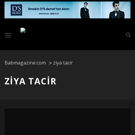
Skip
to
content
Babmagazine.com
ziya tacir
ZIYA TACIR