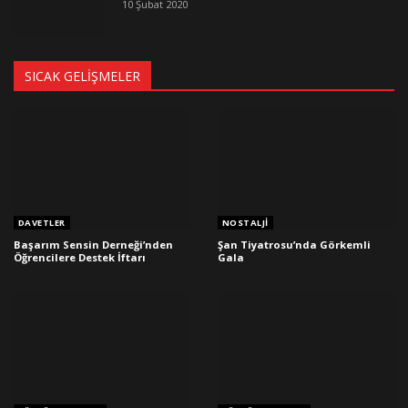
10 Şubat 2020
SICAK GELIŞMELER
DAVETLER
NOSTALJI
Başarım Sensin Derneği’nden
Şan Tiyatrosu’nda Görkemli
Öğrencilere Destek İftarı
Gala