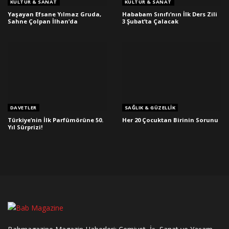
KÜLTÜR & SANAT
KÜLTÜR & SANAT
Yaşayan Efsane Yılmaz Gruda,
Hababam Sınıfı’nın İlk Ders Zili
Sahne Çolpan İlhan’da
3 Şubat’ta Çalacak
DAVETLER
SAĞLIK & GÜZELLIK
Türkiye’nin İlk Parfümörüne 50.
Her 20 Çocuktan Birinin Sorunu
Yıl Sürprizi!