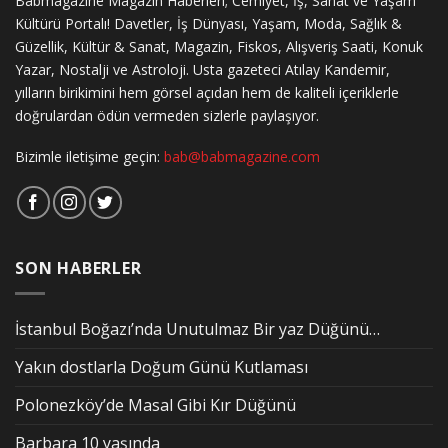
Babmagazine Magazin Haberleri; Cemiyet, İş, Sanat ve Yaşam
Kültürü Portalı! Davetler, İş Dünyası, Yaşam, Moda, Sağlık &
Güzellik, Kültür & Sanat, Magazin, Fiskos, Alışveriş Saati, Konuk
Yazar, Nostalji ve Astroloji. Usta gazeteci Atılay Kandemir,
yılların birikimini hem görsel açıdan hem de kaliteli içeriklerle
doğrulardan ödün vermeden sizlerle paylaşıyor.
Bizimle iletişime geçin:
bab@babmagazine.com
SON HABERLER
İstanbul Boğazı’nda Unutulmaz Bir yaz Düğünü…
Yakın dostlarla Doğum Günü Kutlaması
Polonezköy’de Masal Gibi Kır Düğünü
Barbara 10 yaşında