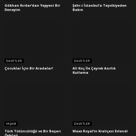
Gökhan Kırdar’dan Yepyeni Bir
Şehr-i İstanbul’a Teşvikiyeden
Deneyim
Bakın
DAVETLER
DAVETLER
Çocuklar İçin Bir Aradalar!
Ali Koç İle Çeyrek Asırlık
Kutlama
YAŞAM
DAVETLER
Türk Tütüncülüğü ve Bir Başarı
Maxx Royal’in Kraliçesi Evlendi
Öyküsü…