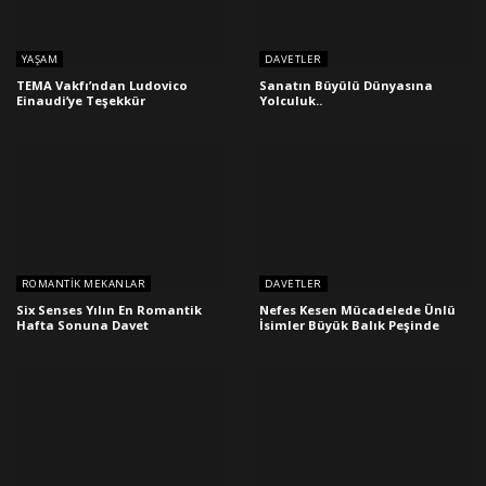
YAŞAM
DAVETLER
TEMA Vakfı’ndan Ludovico
Sanatın Büyülü Dünyasına
Einaudi’ye Teşekkür
Yolculuk..
ROMANTIK MEKANLAR
DAVETLER
Six Senses Yılın En Romantik
Nefes Kesen Mücadelede Ünlü
Hafta Sonuna Davet
İsimler Büyük Balık Peşinde