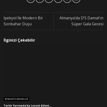
İpekyol İle Modern Bir
Almanya’da D’S Damat’ın
Sonbahar Düşü
Süper Gala Gecesi
İlginizi Çekebilir
ROMANTIK MEKANLAR
Tarihi Yarımada’da Lezzet Şöleni…