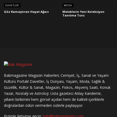
DAVETLER
MODA
Göz Kamaştıran Hayat Ağacı
Meleklerin Yeni Koleksiyon
Tanıtma Turu
Babmagazine Magazin Haberleri; Cemiyet, İş, Sanat ve Yaşam
Kültürü Portalı! Davetler, İş Dünyası, Yaşam, Moda, Sağlık &
Güzellik, Kültür & Sanat, Magazin, Fiskos, Alışveriş Saati, Konuk
Yazar, Nostalji ve Astroloji. Usta gazeteci Atılay Kandemir,
yılların birikimini hem görsel açıdan hem de kaliteli içeriklerle
doğrulardan ödün vermeden sizlerle paylaşıyor.
Bizimle iletişime geçin:
bab@babmagazine.com