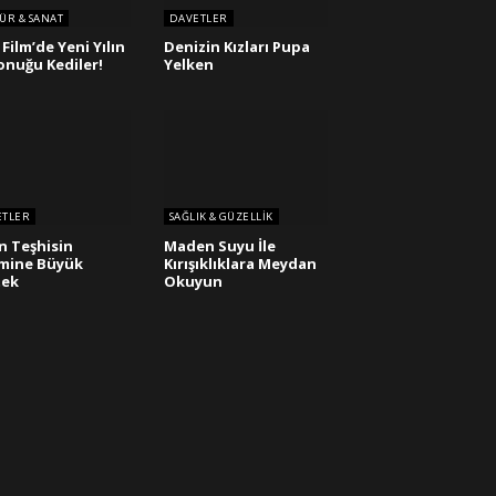
ÜR & SANAT
DAVETLER
 Film’de Yeni Yılın
Denizin Kızları Pupa
Konuğu Kediler!
Yelken
ETLER
SAĞLIK & GÜZELLIK
n Teşhisin
Maden Suyu İle
mine Büyük
Kırışıklıklara Meydan
tek
Okuyun