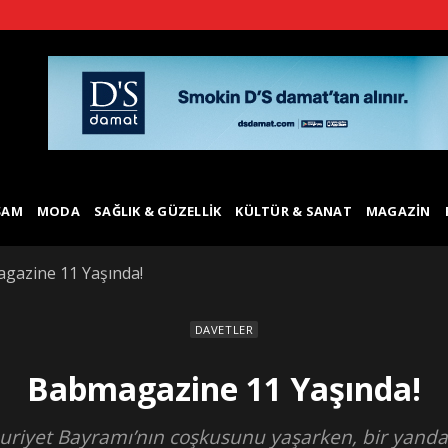
ŞAM
MODA
SAĞLIK & GÜZELLIK
KÜLTÜR & SANAT
MAGAZIN
gazine 11 Yaşında!
DAVETLER
Babmagazine 11 Yaşında!
iyet Bayramı’nın coşkusunu yaşarken, bir yandan 