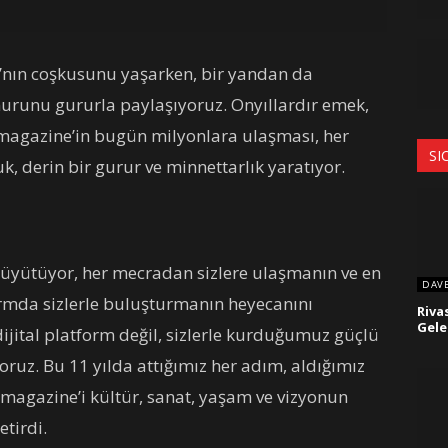
nın coşkusunu yaşarken, bir yandan da
nurunu gururla paylaşıyoruz. Onyıllardır emek,
agazine’in bugün milyonlara ulaşması, her
SI
uk, derin bir gurur ve minnettarlık yaratıyor.
büyütüyor, her mecradan sizlere ulaşmanın ve en
DAV
ormda sizlerle buluşturmanın heyecanını
Rivas
Gel
dijital platform değil, sizlerle kurduğumuz güçlü
oruz. Bu 11 yılda attığımız her adım, aldığımız
Bmagazine’i kültür, sanat, yaşam ve vizyonun
etirdi.