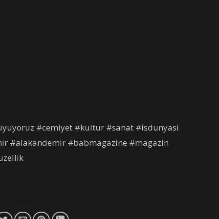
yuyoruz #cemiyet #kultur #sanat #isdunyasi
mir #alakandemir #babmagazine #magazin
zellik