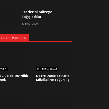
Eserlerini Müzeye
Bağışladılar
30 Eylül 2020
CAK GELIŞMELER
ETLER
KÜLTÜR & SANAT
 Club’da 200 Yıllık
Notre Dame de Paris
enek
Müzikaline Yoğun İlgi