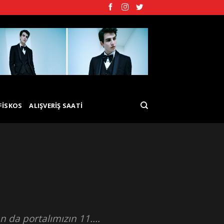
FISKOS
ALIŞVERIŞ SAATI
da portalımızın 11....