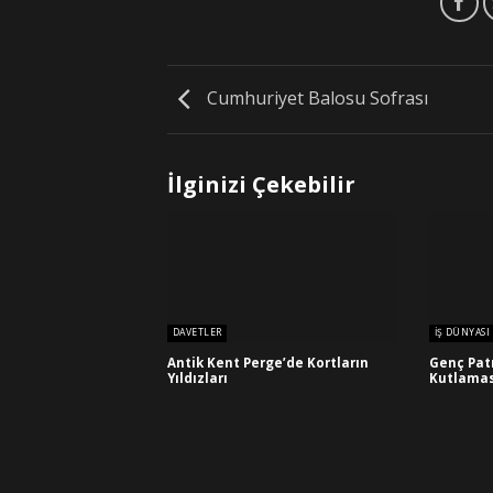
Cumhuriyet Balosu Sofrası
İlginizi Çekebilir
DAVETLER
İŞ DÜNYASI
Antik Kent Perge’de Kortların
Genç Pat
Yıldızları
Kutlamas