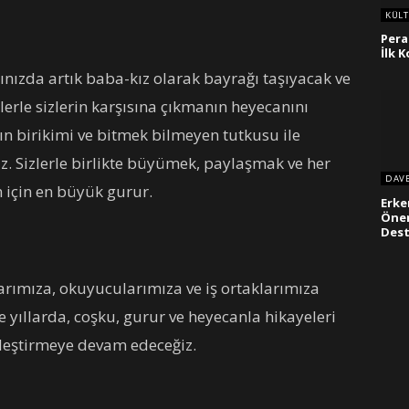
KÜLT
Pera
İlk 
nızda artık baba-kız olarak bayrağı taşıyacak ve
klerle sizlerin karşısına çıkmanın heyecanını
rın birikimi ve bitmek bilmeyen tutkusu ile
. Sizlerle birlikte büyümek, paylaşmak ve her
DAV
 için en büyük gurur.
Erke
Öne
Des
arımıza, okuyucularımıza ve iş ortaklarımıza
e yıllarda, coşku, gurur ve heyecanla hikayeleri
kleştirmeye devam edeceğiz.