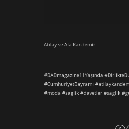
Atılay ve Ala Kandemir
#BABmagazine11Yaşında #BirlikteBu
#CumhuriyetBayramı #atilaykande
#moda #saglik #davetler #saglik #gu