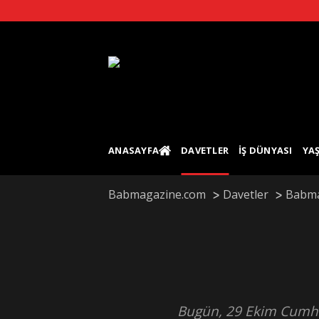
Skip
to
content
ANASAYFA
DAVETLER
İŞ DÜNYASI
YA
Babmagazine.com
Davetler
Babma
Bugün, 29 Ekim Cumhur