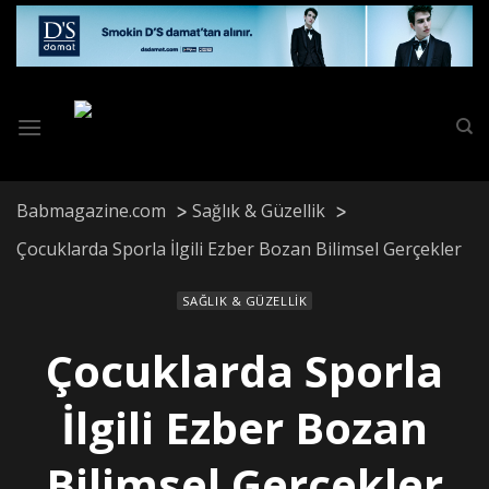
Skip
to
content
Babmagazine.com
Sağlık & Güzellik
Çocuklarda Sporla İlgili Ezber Bozan Bilimsel Gerçekler
SAĞLIK & GÜZELLIK
Çocuklarda Sporla
İlgili Ezber Bozan
Bilimsel Gerçekler