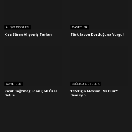
ALIŞVERIŞ SAATI
DAVETLER
Kısa Süren Alışveriş Turları
Türk-Japon Dostluğuna Vurgu!
DAVETLER
SAĞLIK & GÜZELLIK
Raşit Bağzıbağlı’dan Çok Özel
‘Estetiğin Mevsimi Mi Olur?’
Defile
Demeyin