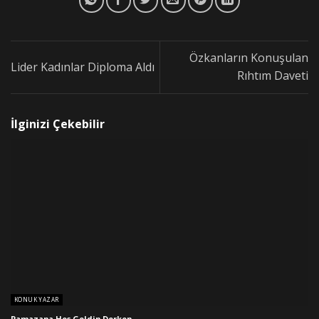
Özkanların Konuşulan
Lider Kadınlar Diploma Aldı
Rıhtım Daveti
İlginizi Çekebilir
KONUK YAZAR
Ramazana Hoş Geldin Derken…