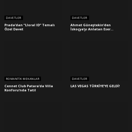
DAVETLER
DAVETLER
Prada’dan “Lloral ID” Temalı
Ahmet Güneştekin’den
Özel Davet
İskoçya’yı Anlatan Eser…
ROMANTIK MEKANLAR
DAVETLER
Cennet Club Patara’da Villa
LAS VEGAS TÜRKİYE’YE GELDİ!
Konforu’nda Tatil