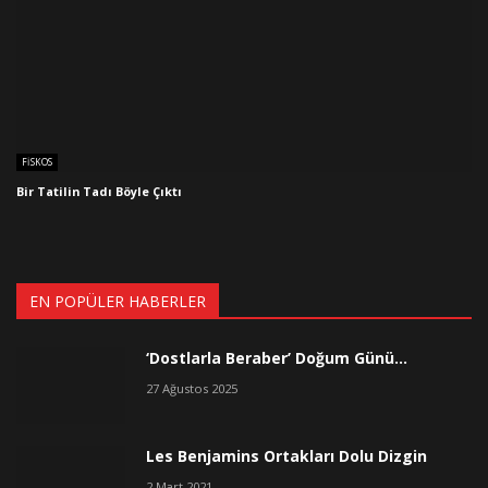
FISKOS
Bir Tatilin Tadı Böyle Çıktı
EN POPÜLER HABERLER
‘Dostlarla Beraber’ Doğum Günü…
27 Ağustos 2025
Les Benjamins Ortakları Dolu Dizgin
2 Mart 2021