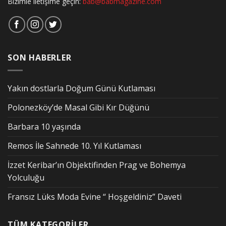
Bizimle iletişime geçin:
bab@babmagazine.com
SON HABERLER
Yakın dostlarla Doğum Günü Kutlaması
Polonezköy’de Masal Gibi Kır Düğünü
Barbara 10 yaşında
Remos İle Sahnede 10. Yıl Kutlaması
İzzet Keribar’ın Objektifinden Prag ve Bohemya
Yolculuğu
Fransız Lüks Moda Evine “ Hoşgeldiniz” Daveti
TÜM KATEGORİLER