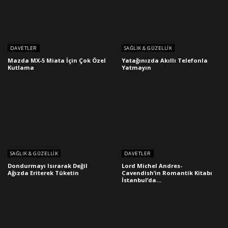
DAVETLER
SAĞLIK & GÜZELLIK
Mazda MX-5 Miata İçin Çok Özel
Yatağınızda Akıllı Telefonla
Kutlama
Yatmayın
SAĞLIK & GÜZELLIK
DAVETLER
Dondurmayı Isırarak Değil
Lord Michel Andres-
Ağızda Eriterek Tüketin
Cavendish’in Romantik Kitabı
İstanbul’da…