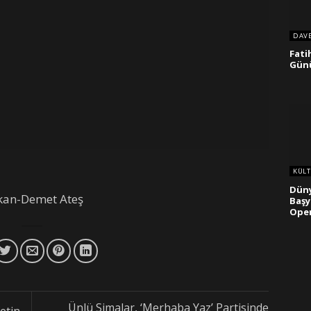
DAV
Fati
Gün
KÜLT
Dün
an-Demet Ateş
Başy
Oper
Ünlü Simalar, ‘Merhaba Yaz’ Partisinde