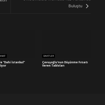
etin
Buluştu
SANAT
DAVETLER
İle “Dahi İstanbul”
Çavuşoğlu’nun Düşünme Fırsatı
iyor
Veren Tabloları