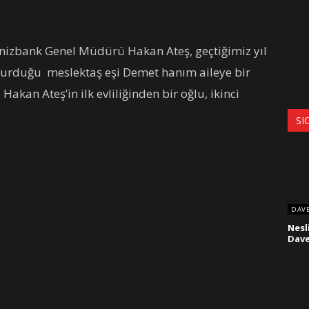
enizbank Genel Müdürü Hakan Ateş, geçtiğimiz yıl
oturduğu meslektaş eşi Demet hanım aileye bir
akan Ateş’in ilk evliliğinden bir oğlu, ikinci
SI
DAV
Nesl
Dave