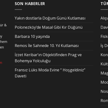
SON HABERLER
TÜ
Yakın dostlarla Doğum Günü Kutlaması
Alış
tür &
Polonezköy’de Masal Gibi Kır Düğünü
Dav
ay
Barbara 10 yaşında
Fis
n hem
Remos İle Sahnede 10. Yıl Kutlaması
İş 
den
İzzet Keribar’ın Objektifinden Prag ve
Kon
Bohemya Yolculuğu
om
Kül
Fransız Lüks Moda Evine “ Hoşgeldiniz”
Mag
Daveti
Mo
Nost
Rom