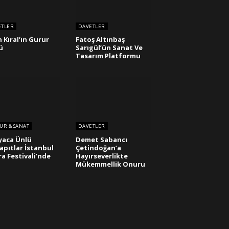
ETLER
DAVETLER
h Kıral’ın Gurur
Fatoş Altınbaş
ü
Sarıgül’ün Sanat Ve
Tasarım Platformu
ÜR & SANAT
DAVETLER
yaca Ünlü
Demet Sabancı
apıtlar İstanbul
Çetindoğan’a
a Festivali’nde
Hayırseverlikte
Mükemmellik Onuru