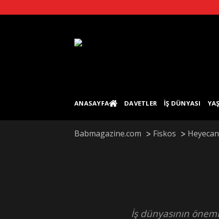
Skip
to
content
ANASAYFA
DAVETLER
İŞ DÜNYASI
YA
Babmagazine.com
Fiskos
Heyecan
İş dünyasının öneml