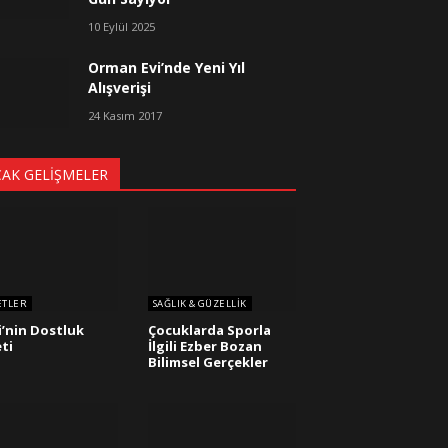
10 Eylül 2025
Orman Evi’nde Yeni Yıl
Alışverişi
24 Kasım 2017
CAK GELIŞMELER
ETLER
SAĞLIK & GÜZELLIK
i’nin Dostluk
Çocuklarda Sporla
ti
İlgili Ezber Bozan
Bilimsel Gerçekler