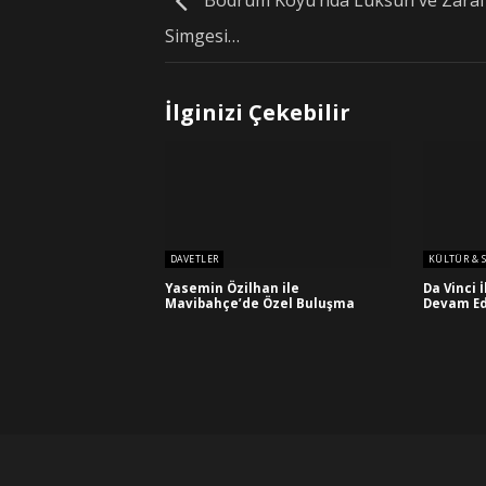
Bodrum Koyu’nda Lüksün ve Zaraf
Simgesi…
İlginizi Çekebilir
DAVETLER
KÜLTÜR & 
Yasemin Özilhan ile
Da Vinci 
Mavibahçe’de Özel Buluşma
Devam Ed