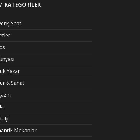
M KATEGORİLER
veriş Saati
etler
kos
Dünyası
uk Yazar
tür & Sanat
azin
da
alji
antik Mekanlar