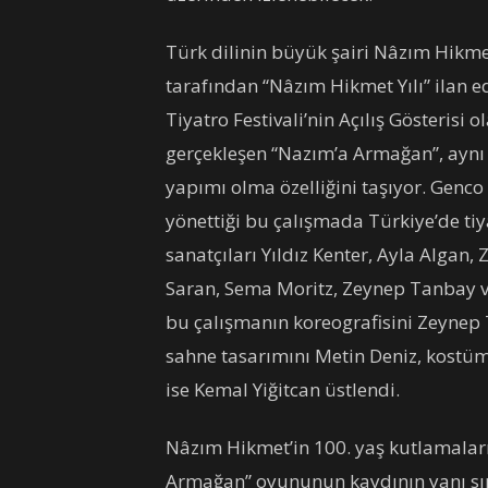
Türk dilinin büyük şairi Nâzım Hikm
tarafından “Nâzım Hikmet Yılı” ilan ed
Tiyatro Festivali’nin Açılış Gösterisi
gerçekleşen “Nazım’a Armağan”, aynı z
yapımı olma özelliğini taşıyor. Genco
yönettiği bu çalışmada Türkiye’de ti
sanatçıları Yıldız Kenter, Ayla Algan, 
Saran, Sema Moritz, Zeynep Tanbay ve
bu çalışmanın koreografisini Zeynep
sahne tasarımını Metin Deniz, kostüm 
ise Kemal Yiğitcan üstlendi.
Nâzım Hikmet’in 100. yaş kutlamaları
Armağan” oyununun kaydının yanı sır