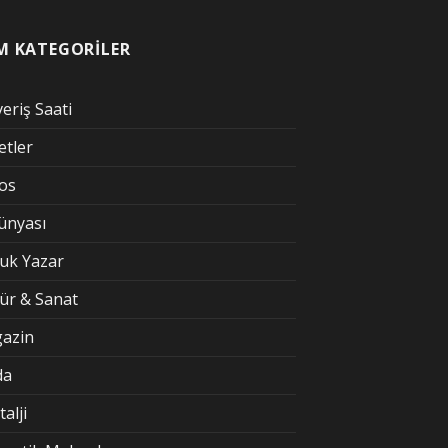
M KATEGORİLER
veriş Saati
etler
kos
Dünyası
uk Yazar
tür & Sanat
azin
da
alji