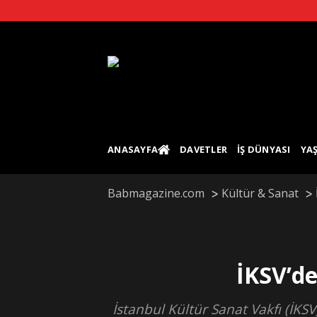
Skip
to
content
ANASAYFA
DAVETLER
İŞ DÜNYASI
YA
Babmagazine.com
Kültür & Sanat
İKSV’d
İstanbul Kültür Sanat Vakfı (İKSV