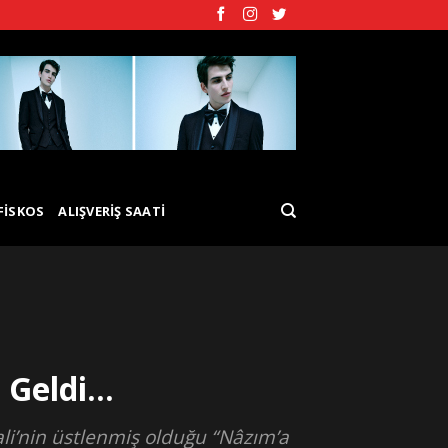
FISKOS
ALIŞVERIŞ SAATI
 Geldi…
vali’nin üstlenmiş olduğu “Nâzım’a