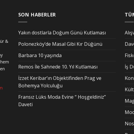
SON HABERLER
TÜ
Yakın dostlarla Doğum Günü Kutlaması
Alış
tür &
Polonezköy’de Masal Gibi Kır Düğünü
Dav
ay
Barbara 10 yaşında
Fis
n hem
Remos İle Sahnede 10. Yıl Kutlaması
İş 
den
İzzet Keribar’ın Objektifinden Prag ve
Kon
Bohemya Yolculuğu
om
Kül
Fransız Lüks Moda Evine “ Hoşgeldiniz”
Mag
Daveti
Mo
Nost