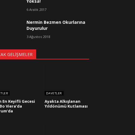
Yoksa!
6 Aralık 2017
Nermin Bezmen Okurlarına
Duyurulur
3 Ağustos 2018
CAK GELIŞMELER
ETLER
DAVETLER
n En Keyifli Gecesi
Ayakta Alkışlanan
Bo Viera’da
Yıldönümü Kutlaması
rum’da