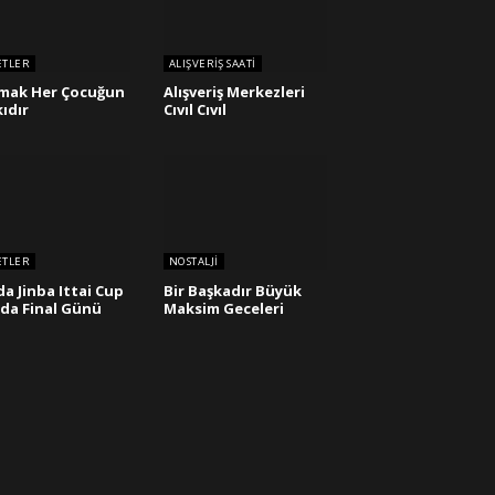
ETLER
ALIŞVERIŞ SAATI
mak Her Çocuğun
Alışveriş Merkezleri
ıdır
Cıvıl Cıvıl
ETLER
NOSTALJI
a Jinba Ittai Cup
Bir Başkadır Büyük
’da Final Günü
Maksim Geceleri