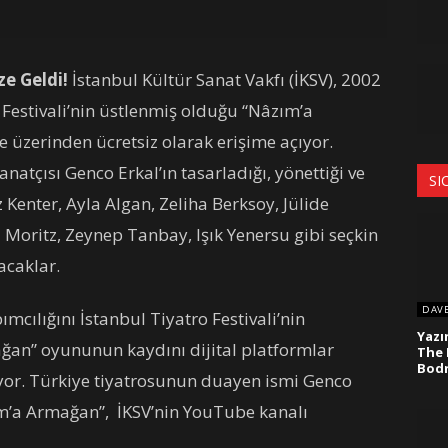
e Geldi!
İstanbul Kültür Sanat Vakfı (İKSV), 2002
o Festivali’nin üstlenmiş olduğu “Nâzım’a
zerinden ücretsiz olarak erişime açıyor.
natçısı Genco Erkal’ın tasarladığı, yönettiği ve
SI
z Kenter, Ayla Algan, Zeliha Berksoy, Jülide
 Moritz, Zeynep Tanbay, Işık Yenersu gibi seçkin
acaklar.
DAV
ımcılığını İstanbul Tiyatro Festivali’nin
Yazı
ağan” oyununun kaydını dijital platformlar
The 
Bod
ıyor. Türkiye tiyatrosunun duayen ismi Genco
zım’a Armağan”, İKSV’nin YouTube kanalı