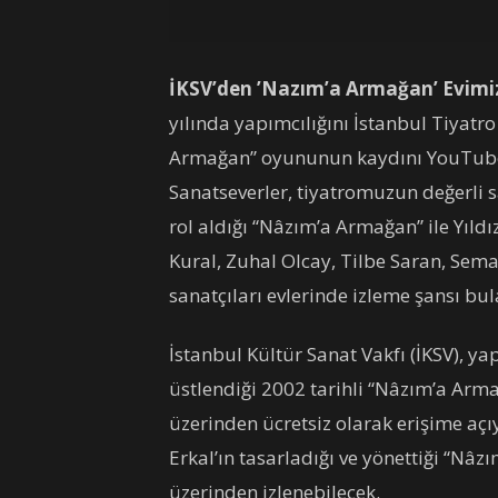
İKSV’den ’Nazım’a Armağan’ Evimiz
yılında yapımcılığını İstanbul Tiyatr
Armağan” oyununun kaydını YouTube ü
Sanatseverler, tiyatromuzun değerli sa
rol aldığı “Nâzım’a Armağan” ile Yıldı
Kural, Zuhal Olcay, Tilbe Saran, Sema
sanatçıları evlerinde izleme şansı bul
İstanbul Kültür Sanat Vakfı (İKSV), yap
üstlendiği 2002 tarihli “Nâzım’a Arm
üzerinden ücretsiz olarak erişime aç
Erkal’ın tasarladığı ve yönettiği “Nâ
üzerinden izlenebilecek.