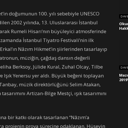
et’in doğumunun 100. yılı sebebiyle UNESCO
DAV
ilen 2002 yılında, 13. Uluslararası İstanbul
Oku
Hakk
 olarak Rumeli Hisarı’nın büyüleyici atmosferinde
amanda İstanbul Tiyatro Festivali’nin ilk
 Erkal’ın Nâzım Hikmet’in şiirlerinden tasarlayıp
yatronun, müziğin, çağdaş dansın değerli
Zeliha Berksoy, Jülide Kural, Zuhal Olcay, Tilbe
DAV
 Işık Yenersu yer aldı. Büyük beğeni toplayan
Mazd
2019
 Tanbay, müzik direktörlüğünü Selim Atakan,
tasarımını Artizan-Bilge Mestçi, ışık tasarımını
na bir katkı olarak tasarlanan “Nâzım’a
a projenin prova sürecine odaklanan, Hüseyin