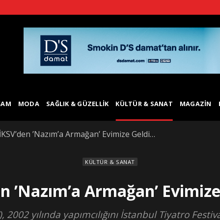
ŞAM
MODA
SAĞLIK & GÜZELLIK
KÜLTÜR & SANAT
MAGAZIN
İKSV’den ’Nazım’a Armağan’ Evimize Geldi…
KÜLTÜR & SANAT
en ’Nazım’a Armağan’ Evimize
), 2002 yılında yapımcılığını İstanbul Tiyatro Festi