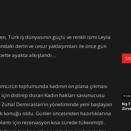
len, Türk iş dünyasının güçlü ve renkli ismi Leyla
ndaki derin ve cesur yaklaşımları ile önce gün
bette ayakta alkışlandı…
SI
günümüzün toplumunda kadının ön plana çıkması
si için didinip duran Kadın hakları savunucusu
ROM
 Zuhal Demiraslan’ın yönetiminde yeni başlayan
Kış T
Zirv
lk konuğu oldu. Günler öncesinden hazırlıklarına
antı için rezervasyon kısa sürede tükenmişti.