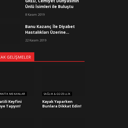
GRED, Cemiyet Dünyasının
Ünlü İsimleri ile Buluştu
8 Kasım 2019
Banu Kazanç İle Diyabet
Hastalıkları Üzerine…
22 Kasım 2019
CAK GELIŞMELER
ANTIK MEKANLAR
SAĞLIK & GÜZELLIK
atili Keyfini
Kayak Yaparken
eye Taşıyın!
Bunlara Dikkat Edin!