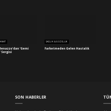
SANAT
SAĞLIK & GÜZELLIK
Benazzo’dan ‘Gemi
Farketmeden Gelen Hastalık
’ Sergisi
SON HABERLER
TÜ