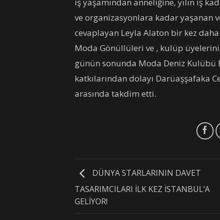
iş yaşamından anneliğine, yılın iş kad
ve organizasyonlara kadar yaşanan ve
cevaplayan Leyla Alaton bir kez daha
Moda Gönüllüleri ve , kulüp üyelerini
günün sonunda Moda Deniz Kulübü B
katkılarından dolayı Darüaşşafaka Cem
arasında takdim etti.
DÜNYA STARLARININ DAVET
TASARIMCILARI İLK KEZ İSTANBUL’A
GELİYOR!