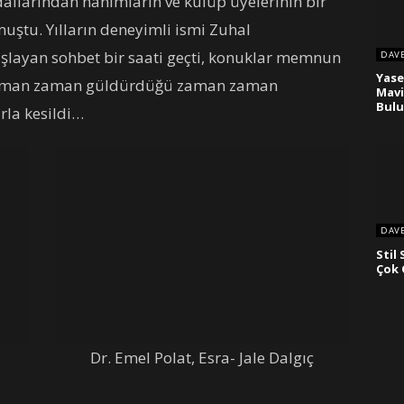
 dallarından hanımların ve kulüp üyelerinin bir
muştu. Yılların deneyimli ismi Zuhal
başlayan sohbet bir saati geçti, konuklar memnun
DAV
Yase
p zaman zaman güldürdüğü zaman zaman
Mavi
Bul
rla kesildi…
DAV
Stil
Çok
Dr. Emel Polat, Esra- Jale Dalgıç