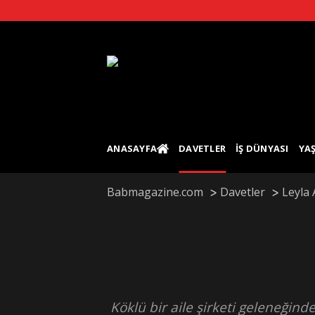
Skip
to
content
ANASAYFA
DAVETLER
İŞ DÜNYASI
YA
Babmagazine.com
Davetler
Leyla 
Köklü bir aile şirketi geleneğind