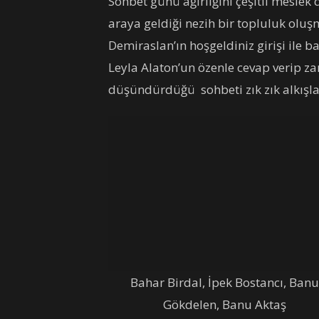
Sohbet günü ağırlığını çeşitli meslek
araya geldiği nezih bir topluluk oluş
Demiraslan’ın hoşgeldiniz girişi ile 
Leyla Alaton’un özenle cevap veri
düşündürdüğü sohbeti zık zık alkışla
Bahar Birdal, İpek Bostancı, Banu
Gökdelen, Banu Aktaş