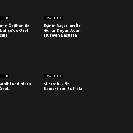
ETLER
DAVETLER
min Özilhan ile
Eşinin Başarıları İle
bahçe’de Özel
Gurur Duyan Adam
uşma
Hüseyin Başusta
ETLER
DAVETLER
 Sahibi Kadınlara
Şiir Dolu Göz
 Özel…
Kamaştıran Sofralar