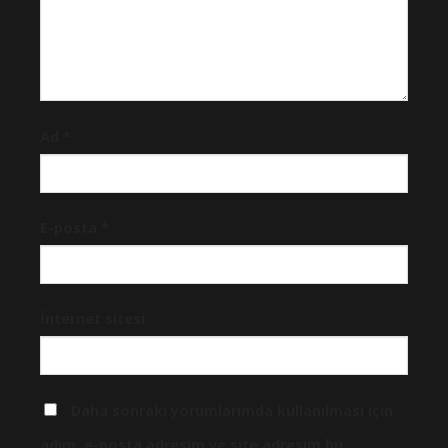
Ad
*
E-posta
*
İnternet sitesi
Daha sonraki yorumlarımda kullanılması için
adım, e-posta adresim ve site adresim bu