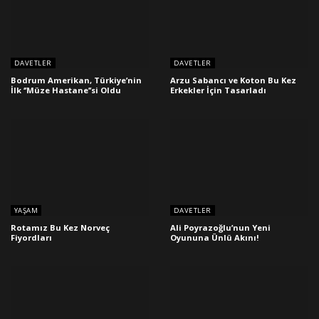
DAVETLER
DAVETLER
Bodrum Amerikan, Türkiye’nin
Arzu Sabancı ve Koton Bu Kez
İlk ‘’Müze Hastane’’si Oldu
Erkekler İçin Tasarladı
YAŞAM
DAVETLER
Rotamız Bu Kez Norveç
Ali Poyrazoğlu’nun Yeni
Fiyordları
Oyununa Ünlü Akını!