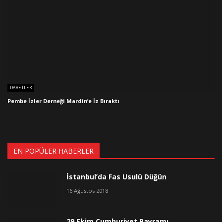
DAVETLER
Pembe İzler Derneği Mardin’e İz Bıraktı
EN POPÜLER HABERLER
İstanbul’da Fas Usulü Düğün
16 Ağustos 2018
29 Ekim Cumhuriyet Bayramı