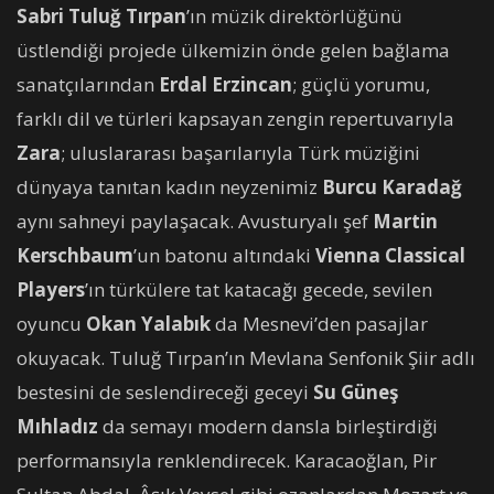
Sabri
Tuluğ Tırpan
’ın müzik direktörlüğünü
üstlendiği projede ülkemizin önde gelen bağlama
sanatçılarından
Erdal Erzincan
; güçlü yorumu,
farklı dil ve türleri kapsayan zengin repertuvarıyla
Zara
; uluslararası başarılarıyla Türk müziğini
dünyaya tanıtan kadın neyzenimiz
Burcu Karadağ
aynı sahneyi paylaşacak. Avusturyalı şef
Martin
Kerschbaum
’un batonu altındaki
Vienna Classical
Players
’ın türkülere tat katacağı gecede, sevilen
oyuncu
Okan Yalabık
da Mesnevi’den pasajlar
okuyacak. Tuluğ Tırpan’ın Mevlana Senfonik Şiir adlı
bestesini de seslendireceği geceyi
Su Güneş
Mıhladız
da semayı modern dansla birleştirdiği
performansıyla renklendirecek. Karacaoğlan, Pir