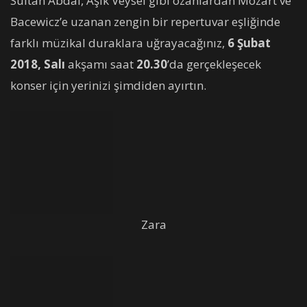
Sultan Abdal, Âşık Veysel gibi ozanlardan Mozart ve
Bacewicz’e uzanan zengin bir repertuvar eşliğinde
farklı müzikal duraklara uğrayacağınız,
6 Şubat
2018, Salı
akşamı saat
20.30
’da gerçekleşecek
konser için yerinizi şimdiden ayırtın.
Zara