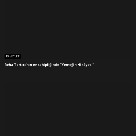
DAVETLER
Reha Tartıcı’nın ev sahipliğinde “Yemeğin Hikâyesi”