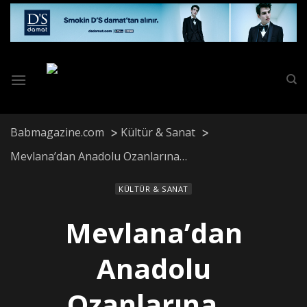
Skip
to
content
Babmagazine.com
Kültür & Sanat
Mevlana’dan Anadolu Ozanlarına…
KÜLTÜR & SANAT
Mevlana’dan
Anadolu
Ozanlarına…