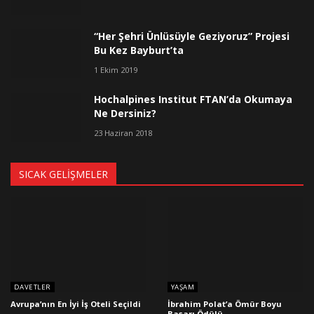
“Her Şehri Ünlüsüyle Geziyoruz” Projesi
Bu Kez Bayburt’ta
1 Ekim 2019
Hochalpines Institut FTAN’da Okumaya
Ne Dersiniz?
23 Haziran 2018
SICAK GELIŞMELER
DAVETLER
YAŞAM
Avrupa’nın En İyi İş Oteli Seçildi
İbrahim Polat’a Ömür Boyu
Başarı Ödülü