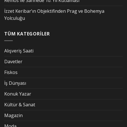
Remos İle Sahnede 10. Yıl Kutlaması
İzzet Keribar’ın Objektifinden Prag ve Bohemya
Yolculuğu
TÜM KATEGORİLER
Alışveriş Saati
Davetler
Fiskos
İş Dünyası
Konuk Yazar
Kültür & Sanat
Magazin
Moda