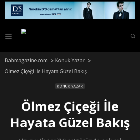
Skip
to
content
Babmagazine.com
Konuk Yazar
Ölmez Çiçeği İle Hayata Güzel Bakış
KONUK YAZAR
Ölmez Çiçeği İle
Hayata Güzel Bakış