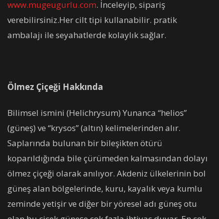
www.mugeugurlu.com
. İnceleyip, sipariş
verebilirsiniz.Her cilt tipi kullanabilir. pratik
ambalajı ile seyahatlerde kolaylık sağlar.
Ölmez Çiçeği Hakkında
Bilimsel ismini (Helichrysum) Yunanca “helios”
(güneş) ve “krysos” (altın) kelimelerinden alır.
Saplarında bulunan bir bileşikten ötürü
koparıldığında bile çürümeden kalmasından dolayı
ölmez çiçeği olarak anılıyor. Akdeniz ülkelerinin bol
güneş alan bölgelerinde, kuru, kayalık veya kumlu
zeminde yetişir ve diğer bir yöresel adı güneş otu
olan bu çiçek güneşe çok fazla ihtiyaç duyar. En çok