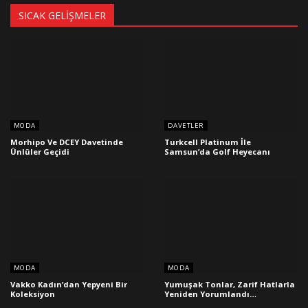
SICAK GELIŞMELER
MODA
DAVETLER
Morhipo Ve DCEY Davetinde
Turkcell Platinum İle
Ünlüler Geçidi
Samsun’da Golf Heyecanı
MODA
MODA
Vakko Kadın’dan Yepyeni Bir
Yumuşak Tonlar, Zarif Hatlarla
Koleksiyon
Yeniden Yorumlandı…