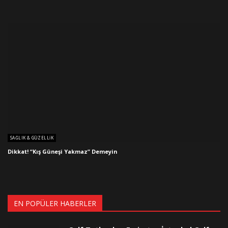
SAĞLIK & GÜZELLIK
Dikkat! “Kış Güneşi Yakmaz” Demeyin
EN POPÜLER HABERLER