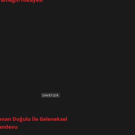
DAVETLER
enan Doğulu İle Geleneksel
andevu