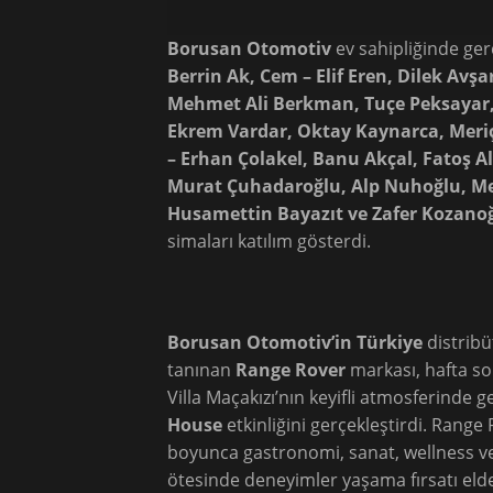
Borusan Otomotiv
ev sahipliğinde ge
Berrin Ak, Cem – Elif Eren, Dilek Avşa
Mehmet Ali Berkman, Tuçe Peksayar, I
Ekrem Vardar, Oktay Kaynarca, Meriç
– Erhan Çolakel, Banu Akçal, Fatoş A
Murat Çuhadaroğlu, Alp Nuhoğlu, Meh
Husamettin Bayazıt ve Zafer Kozano
simaları katılım gösterdi.
Borusan Otomotiv’in Türkiye
distribü
tanınan
Range Rover
markası, hafta s
Villa Maçakızı’nın keyifli atmosferinde 
House
etkinliğini gerçekleştirdi. Rang
boyunca gastronomi, sanat, wellness ve 
ötesinde deneyimler yaşama fırsatı eld