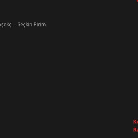
şekçi – Seçkin Pirim
K
R