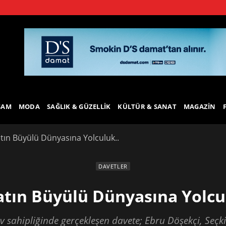
ŞAM
MODA
SAĞLIK & GÜZELLIK
KÜLTÜR & SANAT
MAGAZIN
tın Büyülü Dünyasına Yolculuk..
DAVETLER
tın Büyülü Dünyasına Yolcu
sahipliğinde gerçekleşen davete; Ebru Döşekçi, Seçkin