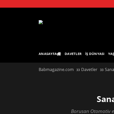
Skip
to
content
ANASAYFA
DAVETLER
İŞ DÜNYASI
YA
Babmagazine.com
Davetler
Sana
Sana
Borusan Otomotiv ev 