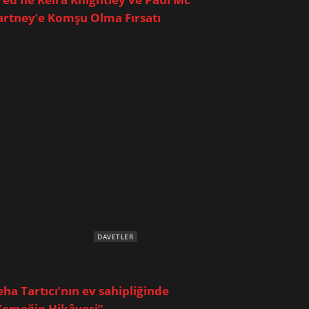
artney’e Komşu Olma Fırsatı
DAVETLER
eha Tartıcı’nın ev sahipliğinde
Yemeğin Hikâyesi”