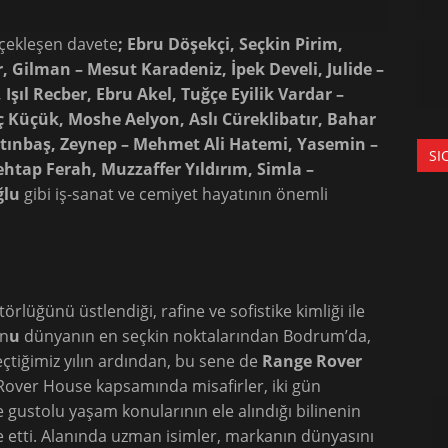
rçekleşen davete
; Ebru Döşekçi, Seçkin Pirim,
r, Gilman – Mesut Karadeniz, İpek Develi, Julide –
şıl Recber, Ebru Akel, Tuğçe Eyilik Vardar –
 Küçük, Moshe Aelyon, Aslı Cüreklibatır, Bahar
ltınbaş, Zeynep – Mehmet Ali Hatemi, Yasemin –
SI
tap Ferah, Muzzaffer Yıldırım, Simla –
ğlu
gibi iş-sanat ve cemiyet hayatının önemli
törlüğünü üstlendiği, rafine ve sofistike kimliği ile
on
u
dünyanın en seçkin noktalarından Bodrum’da,
geçtiğimiz yılın ardından, bu sene de
Range Rover
e Rover House kapsamında misafirler, iki gün
gustolu yaşam konularının ele alındığı bilinenin
e etti. Alanında uzman isimler, markanın dünyasını