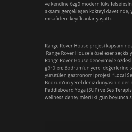
ve kendine özgü modern lüks felsefesi
akşamı gerçekleşen kokteyl davetinde, yu
misafirlere keyifli anlar yaşattı.
Range Rover House projesi kapsamında
Range Rover House’a özel eser seçkisiyl
Range Rover House deneyimiyle özdeşleşe
görülen; Bodrum’un yerel değerlerine s
yürütülen gastronomi projesi “Local Se
Bodrum’un yerel deniz dünyasının derinl
Paddleboard Yoga (SUP) ve Ses Terapisi
wellness deneyimleri iki gün boyunca se