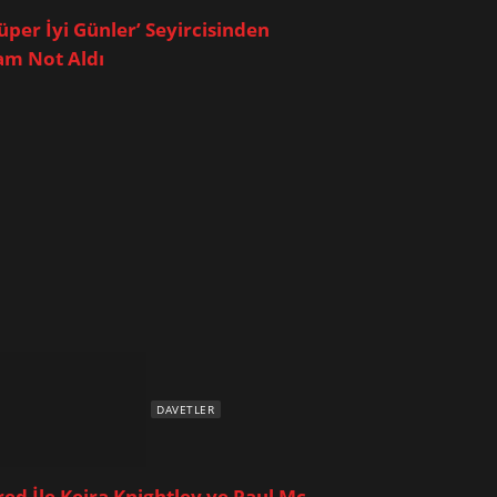
Süper İyi Günler’ Seyircisinden
am Not Aldı
DAVETLER
red İle Keira Knightley ve Paul Mc