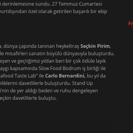
ni derinlemesine sundu. 27 Temmuz Cumartesi
rtdışından özel olarak getirilen başarılı bir ekip
F
, dünya çapında tanınan heykeltraş
Seçkin Pirim
,
e misafirleri sanatın büyülü dünyasıyla buluşturdu.
n ve geçtiğimiz yıldan beri bir çok ödüle layık
aygı kapsamında Slow Food Bodrum iş birliği ile
afood Taste Lab’’ ile
Carlo Bernardini,
bu yıl da
iklerini davetlilerle buluşturdu. Stand Up
’nin de yer aldığı beden ve ruhu dengeleyen
çkin davetlilerle buluştu.