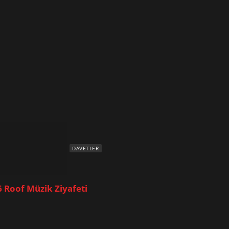
DAVETLER
6 Roof Müzik Ziyafeti