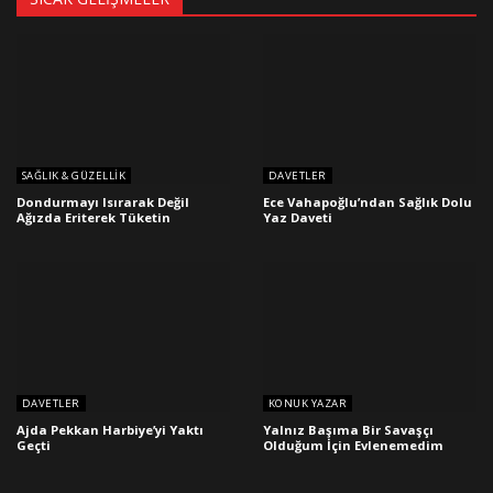
SAĞLIK & GÜZELLIK
DAVETLER
Dondurmayı Isırarak Değil
Ece Vahapoğlu’ndan Sağlık Dolu
Ağızda Eriterek Tüketin
Yaz Daveti
DAVETLER
KONUK YAZAR
Ajda Pekkan Harbiye’yi Yaktı
Yalnız Başıma Bir Savaşçı
Geçti
Olduğum İçin Evlenemedim