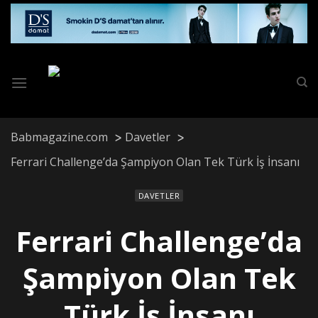
Skip
to
content
Babmagazine.com
Davetler
Ferrari Challenge’da Şampiyon Olan Tek Türk İş İnsanı
DAVETLER
Ferrari Challenge’da
Şampiyon Olan Tek
Türk İş İnsanı