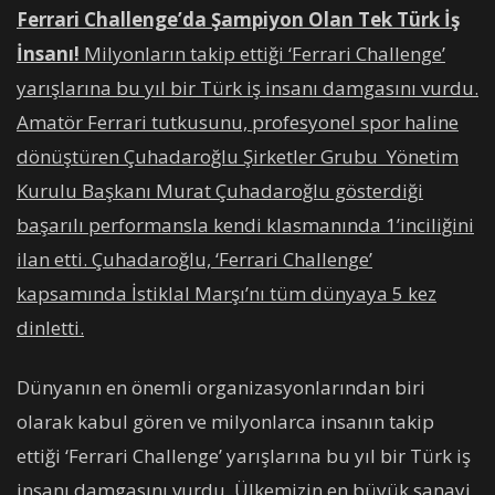
Ferrari Challenge’da Şampiyon Olan Tek Türk İş
İnsanı!
Milyonların takip ettiği ‘
Ferrari Challenge’
yarışlarına bu yıl bir Türk iş insanı damgasını vurdu.
Amatör Ferrari tutkusunu, profesyonel spor haline
dönüştüren Çuhadaroğlu Şirketler Grubu Yönetim
Kurulu Başkanı Murat Çuhadaroğlu gösterdiği
başarılı performansla kendi klasmanında 1’inciliğini
ilan etti. Çuhadaroğlu, ‘Ferrari Challenge’
kapsamında İstiklal Marşı’nı tüm dünyaya 5 kez
dinletti.
Dünyanın en önemli organizasyonlarından biri
olarak kabul gören ve milyonlarca insanın takip
ettiği ‘Ferrari Challenge’ yarışlarına bu yıl bir Türk iş
insanı damgasını vurdu. Ülkemizin en büyük sanayi