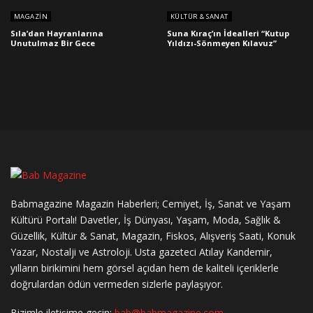
MAGAZIN
KÜLTÜR & SANAT
Sıla’dan Hayranlarına
Suna Kıraç’ın İdealleri “Kutup
Unutulmaz Bir Gece
Yıldızı-Sönmeyen Kılavuz”
Babmagazine Magazin Haberleri; Cemiyet, İş, Sanat ve Yaşam
Kültürü Portalı! Davetler, İş Dünyası, Yaşam, Moda, Sağlık &
Güzellik, Kültür & Sanat, Magazin, Fiskos, Alışveriş Saati, Konuk
Yazar, Nostalji ve Astroloji. Usta gazeteci Atılay Kandemir,
yılların birikimini hem görsel açıdan hem de kaliteli içeriklerle
doğrulardan ödün vermeden sizlerle paylaşıyor.
Bizimle iletişime geçin:
bab@babmagazine.com