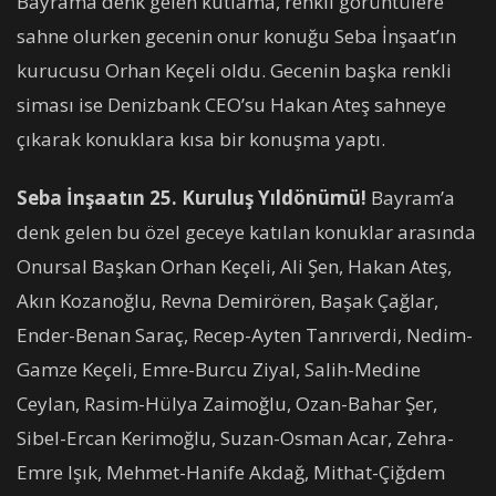
Bayrama denk gelen kutlama, renkli görüntülere
sahne olurken gecenin onur konuğu Seba İnşaat’ın
kurucusu Orhan Keçeli oldu. Gecenin başka renkli
siması ise Denizbank CEO’su Hakan Ateş sahneye
çıkarak konuklara kısa bir konuşma yaptı.
Seba İnşaatın 25. Kuruluş Yıldönümü!
Bayram’a
denk gelen bu özel geceye katılan konuklar arasında
Onursal Başkan Orhan Keçeli, Ali Şen, Hakan Ateş,
Akın Kozanoğlu, Revna Demirören, Başak Çağlar,
Ender-Benan Saraç, Recep-Ayten Tanrıverdi, Nedim-
Gamze Keçeli, Emre-Burcu Ziyal, Salih-Medine
Ceylan, Rasim-Hülya Zaimoğlu, Ozan-Bahar Şer,
Sibel-Ercan Kerimoğlu, Suzan-Osman Acar, Zehra-
Emre Işık, Mehmet-Hanife Akdağ, Mithat-Çiğdem