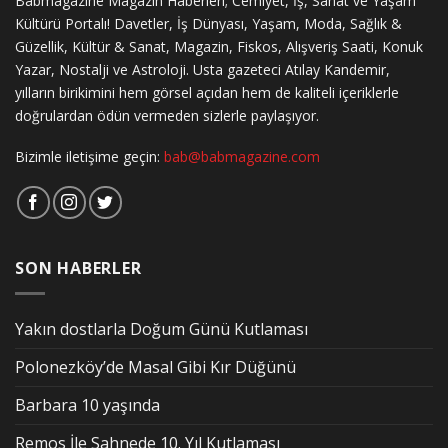
Babmagazine Magazin Haberleri; Cemiyet, İş, Sanat ve Yaşam
Kültürü Portalı! Davetler, İş Dünyası, Yaşam, Moda, Sağlık &
Güzellik, Kültür & Sanat, Magazin, Fiskos, Alışveriş Saati, Konuk
Yazar, Nostalji ve Astroloji. Usta gazeteci Atılay Kandemir,
yılların birikimini hem görsel açıdan hem de kaliteli içeriklerle
doğrulardan ödün vermeden sizlerle paylaşıyor.
Bizimle iletişime geçin:
bab@babmagazine.com
SON HABERLER
Yakın dostlarla Doğum Günü Kutlaması
Polonezköy’de Masal Gibi Kır Düğünü
Barbara 10 yaşında
Remos İle Sahnede 10. Yıl Kutlaması