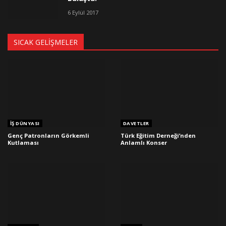
6 Eylül 2017
SICAK GELIŞMELER
İŞ DÜNYASI
DAVETLER
Genç Patronların Görkemli
Türk Eğitim Derneği’nden
Kutlaması
Anlamlı Konser