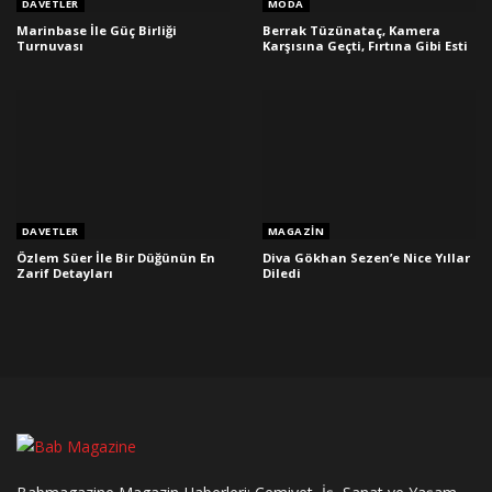
DAVETLER
MODA
Marinbase İle Güç Birliği
Berrak Tüzünataç, Kamera
Turnuvası
Karşısına Geçti, Fırtına Gibi Esti
DAVETLER
MAGAZIN
Özlem Süer İle Bir Düğünün En
Diva Gökhan Sezen’e Nice Yıllar
Zarif Detayları
Diledi