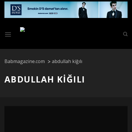
Skip
to
content
Babmagazine.com
abdullah kiğılı
ABDULLAH KIĞILI