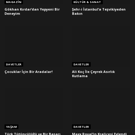
MAGAZIN
KÜLTÜR & SANAT
Gökhan Kırdar’dan Yepyeni Bir
Şehr-i İstanbul’a Teşvikiyeden
Deneyim
Bakın
DAVETLER
DAVETLER
Çocuklar İçin Bir Aradalar!
Ali Koç İle Çeyrek Asırlık
Kutlama
YAŞAM
DAVETLER
Türk Tütüncülüğü ve Bir Başarı
Maxx Royal’in Kraliçesi Evlendi