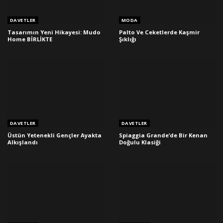
DAVETLER
MODA
Tasarımın Yeni Hikayesi: Mudo
Palto Ve Ceketlerde Kaşmir
Home BİRLİKTE
Şıklığı
DAVETLER
DAVETLER
Üstün Yetenekli Gençler Ayakta
Spiaggia Grande’de Bir Kenan
Alkışlandı
Doğulu Klasiği