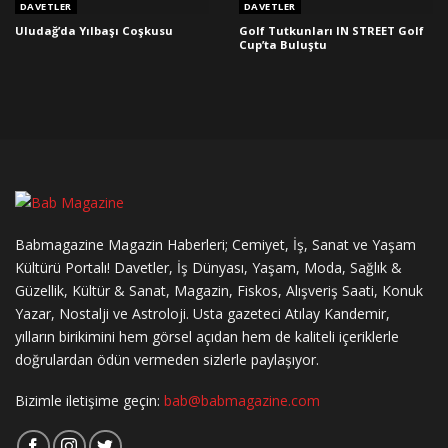
DAVETLER
DAVETLER
Uludağ’da Yılbaşı Coşkusu
Golf Tutkunları IN STREET Golf
Cup’ta Buluştu
Babmagazine Magazin Haberleri; Cemiyet, İş, Sanat ve Yaşam
Kültürü Portalı! Davetler, İş Dünyası, Yaşam, Moda, Sağlık &
Güzellik, Kültür & Sanat, Magazin, Fiskos, Alışveriş Saati, Konuk
Yazar, Nostalji ve Astroloji. Usta gazeteci Atılay Kandemir,
yılların birikimini hem görsel açıdan hem de kaliteli içeriklerle
doğrulardan ödün vermeden sizlerle paylaşıyor.
Bizimle iletişime geçin:
bab@babmagazine.com