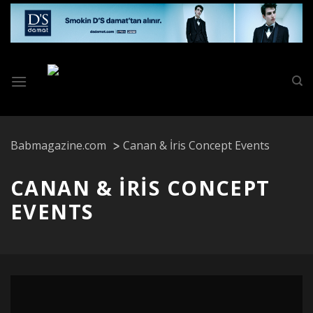
Skip
to
content
Babmagazine.com
Canan & İris Concept Events
CANAN & İRIS CONCEPT
EVENTS