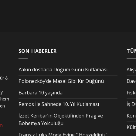
SON HABERLER
TÜ
Yakın dostlarla Doğum Günü Kutlaması
Alış
tür &
Polonezköy’de Masal Gibi Kır Düğünü
Dav
ay
Barbara 10 yaşında
Fis
n hem
Remos İle Sahnede 10. Yıl Kutlaması
İş 
den
İzzet Keribar’ın Objektifinden Prag ve
Kon
Bohemya Yolculuğu
om
Kül
Fransız Lüks Moda Evine “ Hoşgeldiniz”