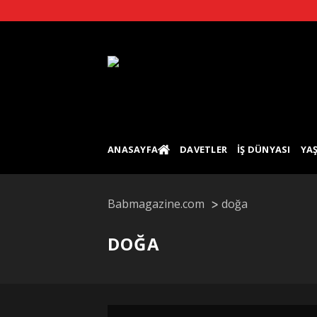
Skip
to
content
ANASAYFA
DAVETLER
İŞ DÜNYASI
YA
Babmagazine.com
doğa
DOĞA