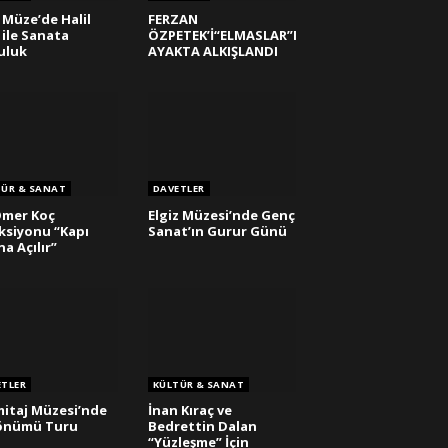
 Müze’de Halil
FERZAN
 ile Sanata
ÖZPETEK’İ“ELMASLAR”I
uluk
AYAKTA ALKIŞLANDI
TÜR & SANAT
DAVETLER
Ömer Koç
Elgiz Müzesi’nde Genç
ksiyonu “Kapı
Sanat’ın Gurur Günü
na Açılır”
ETLER
KÜLTÜR & SANAT
itaj Müzesi’nde
İnan Kıraç ve
dönümü Turu
Bedrettin Dalan
“Yüzleşme” İçin