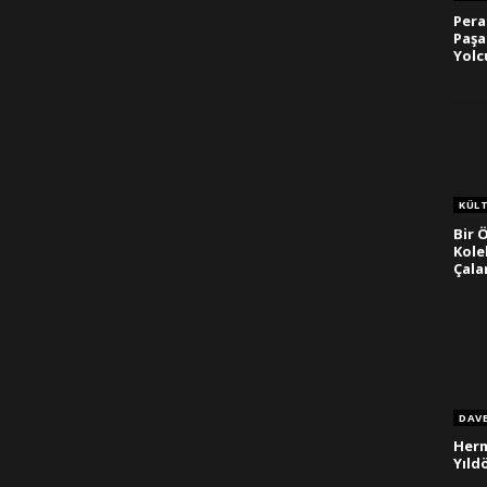
Pera
Paşa
Yolc
KÜL
Bir 
Kole
Çala
DAV
Herm
Yıl