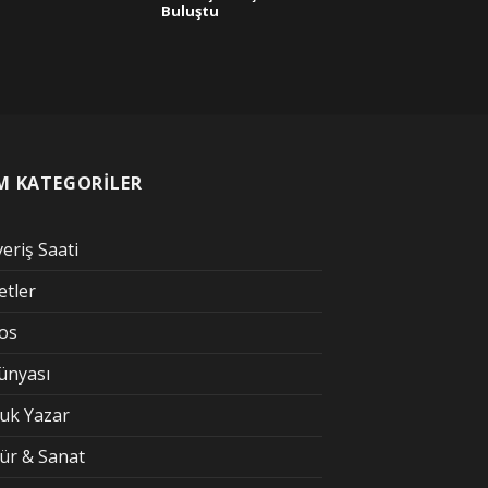
Buluştu
M KATEGORİLER
veriş Saati
etler
kos
Dünyası
uk Yazar
tür & Sanat