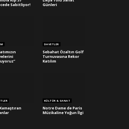
mbia Kışı 37
Likya Yolu Sanat
cede Sabitliyor!
Günleri
AM
DAVETLER
atımızın
Sebahat Özaltın Golf
elerini
Turnuvasına Rekor
uyoruz”
Katılım
ETLER
KÜLTÜR & SANAT
Kamaştıran
Notre Dame de Paris
anlar
Müzikaline Yoğun İlgi