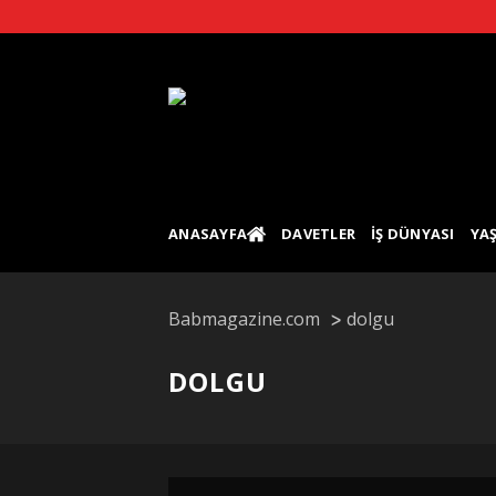
Skip
to
content
ANASAYFA
DAVETLER
İŞ DÜNYASI
YA
Babmagazine.com
dolgu
DOLGU