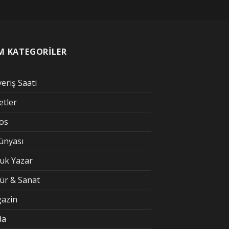
M KATEGORİLER
veriş Saati
etler
kos
Dünyası
uk Yazar
tür & Sanat
azin
da