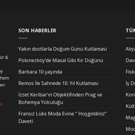
SON HABERLER
TÜ
Yakın dostlarla Doğum Günü Kutlaması
Alış
tür &
Polonezköy’de Masal Gibi Kır Düğünü
Dav
ay
Barbara 10 yaşında
Fis
n hem
Remos İle Sahnede 10. Yıl Kutlaması
İş 
den
İzzet Keribar’ın Objektifinden Prag ve
Kon
Bohemya Yolculuğu
om
Kül
Fransız Lüks Moda Evine “ Hoşgeldiniz”
Mag
Daveti
Mo