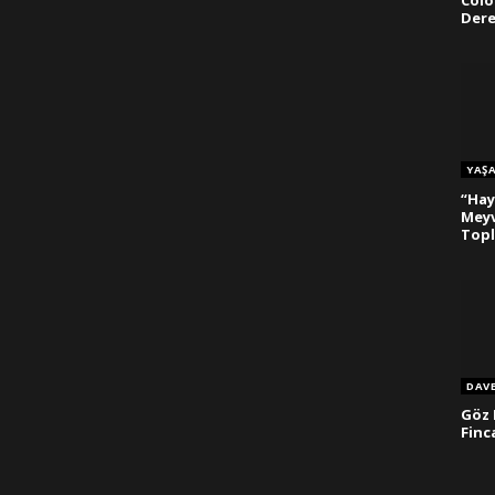
Colo
Dere
YAŞ
“Hay
Meyv
Topl
DAV
Göz 
Finc