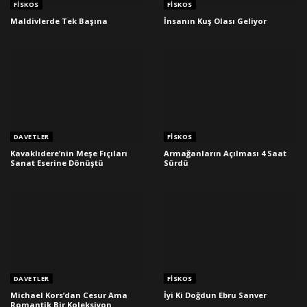
FISKOS
FISKOS
Maldivlerde Tek Başına
İnsanın Kuş Olası Geliyor
DAVETLER
FISKOS
Kavaklıdere’nin Meşe Fıçıları
Armağanların Açılması 4 Saat
Sanat Eserine Dönüştü
Sürdü
DAVETLER
FISKOS
Michael Kors’dan Cesur Ama
İyi Ki Doğdun Ebru Sanver
Romantik Bir Koleksiyon