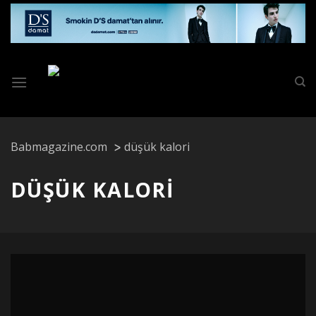
Skip
to
content
Babmagazine.com
düşük kalori
DÜŞÜK KALORI