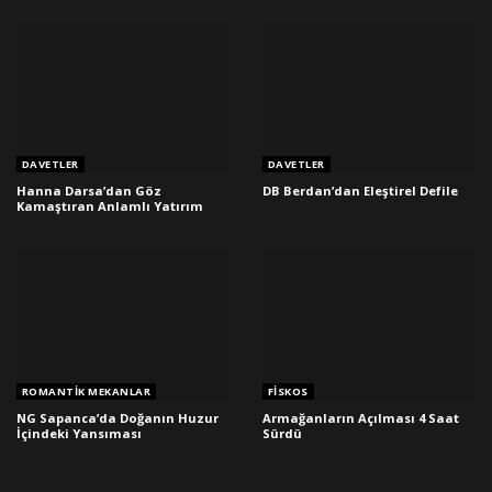
DAVETLER
DAVETLER
Hanna Darsa’dan Göz
DB Berdan’dan Eleştirel Defile
Kamaştıran Anlamlı Yatırım
ROMANTIK MEKANLAR
FISKOS
NG Sapanca’da Doğanın Huzur
Armağanların Açılması 4 Saat
İçindeki Yansıması
Sürdü