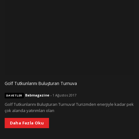
Golf Tutkunlarını Buluşturan Turnuva
Babmagazine
-
1 Ağustos 2017
DAVETLER
Golf Tutkunlarını Buluşturan Turnuva! Turizmden enerjiyle kadar pek
çok alanda yatırımları olan
Daha Fazla Oku