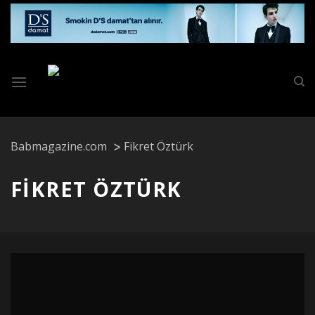
Skip
to
content
Babmagazine.com
Fikret Öztürk
FIKRET ÖZTÜRK